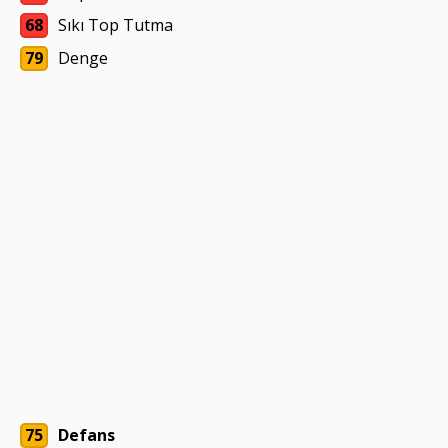
68
Sıkı Top Tutma
79
Denge
75
Defans