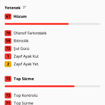
Yetenek
67
Hücum
70
Ofansif Farkındalık
59
Bitiricilik
73
Şut Gücü
1
Zayıf Ayak Kul.
2
Zayıf Ayak Yet.
73
Top Sürme
73
Top Kontrolü
71
Top Sürme