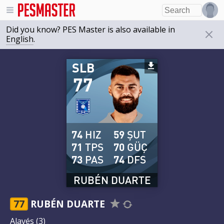
Did you know? PES Master is also available in
English
.
SLB
77
74
HIZ
59
ŞUT
71
TPS
70
GÜÇ
73
PAS
74
DFS
RUBÉN DUARTE
77
RUBÉN DUARTE
Alavés
(3)