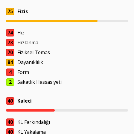
75
Fizis
74
Hız
73
Hızlanma
70
Fiziksel Temas
84
Dayanıklılık
4
Form
2
Sakatlık Hassasiyeti
40
Kaleci
40
KL Farkındalığı
40
KL Yakalama