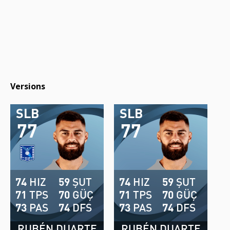
Versions
SLB
SLB
77
77
74
HIZ
59
ŞUT
74
HIZ
59
ŞUT
71
TPS
70
GÜÇ
71
TPS
70
GÜÇ
73
PAS
74
DFS
73
PAS
74
DFS
RUBÉN DUARTE
RUBÉN DUARTE