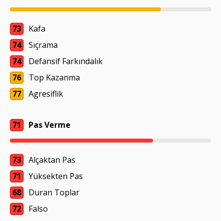
73
Kafa
74
Sıçrama
74
Defansif Farkındalık
76
Top Kazanma
77
Agresiflik
71
Pas Verme
73
Alçaktan Pas
71
Yüksekten Pas
68
Duran Toplar
72
Falso