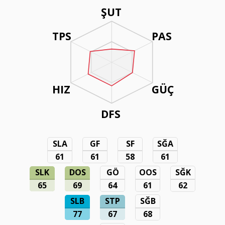
ŞUT
TPS
PAS
HIZ
GÜÇ
DFS
SLA
GF
SF
SĞA
61
61
58
61
SLK
DOS
GÖ
OOS
SĞK
65
69
64
61
62
SLB
STP
SĞB
77
67
68