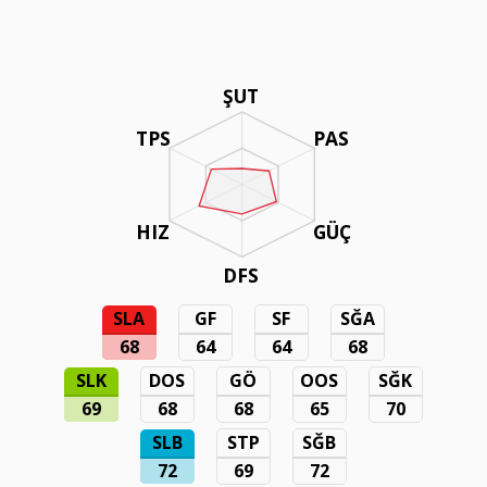
ŞUT
TPS
PAS
HIZ
GÜÇ
DFS
SLA
GF
SF
SĞA
68
64
64
68
SLK
DOS
GÖ
OOS
SĞK
69
68
68
65
70
SLB
STP
SĞB
72
69
72