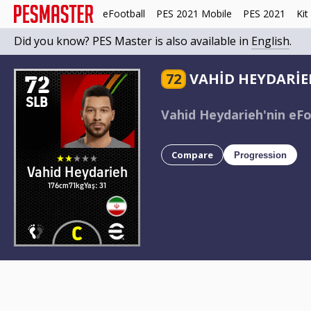
eFootball
PES 2021 Mobile
PES 2021
Kit
Did you know? PES Master is also available in
English
.
72
72
VAHID HEYDARIE
SLB
Vahid Heydarieh'nin eFoo
Compare
Progression
Vahid Heydarieh
176cm
71kg
Yaş: 31