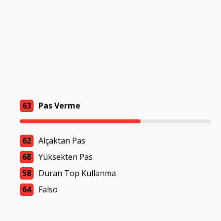
63
Pas Verme
62
Alçaktan Pas
68
Yüksekten Pas
58
Duran Top Kullanma
64
Falso