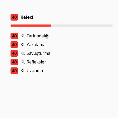
40
Kaleci
40
KL Farkındalığı
40
KL Yakalama
40
KL Savuşturma
40
KL Refleksler
40
KL Uzanma