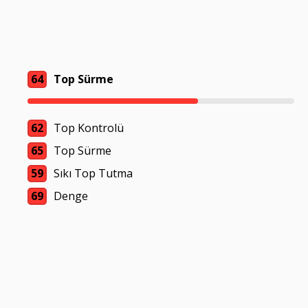
64
Top Sürme
62
Top Kontrolü
65
Top Sürme
59
Sıkı Top Tutma
69
Denge