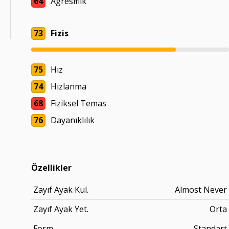
64
Agresiflik
73
Fizis
75
Hız
74
Hızlanma
68
Fiziksel Temas
76
Dayanıklılık
Özellikler
Zayıf Ayak Kul.
Almost Never
Zayıf Ayak Yet.
Orta
Form
Standart