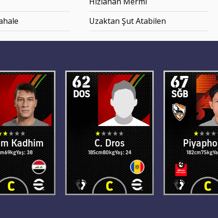
Hızlanan Mermi
ahale
Uzaktan Şut Atabilen
62
67
DOS
SĞB
am Kadhim
C. Dros
Piyapho
cm
69kg
Yaş: 38
185cm
80kg
Yaş: 24
182cm
75kg
Ya