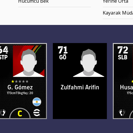
Hücumcu Bek
Yerine Orta
Kayarak Müd
64
71
72
STP
GÖ
SLB
G. Gómez
Zulfahmi Arifin
Hus
173cm
73kg
Yaş: 20
177cm
73kg
Yaş: 34
175