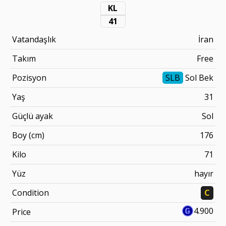
KL
41
Vatandaşlık
İran
Takım
Free
Pozisyon
SLB
Sol Bek
Yaş
31
Güçlü ayak
Sol
Boy (cm)
176
Kilo
71
Yüz
hayır
Condition
C
4.900
Price