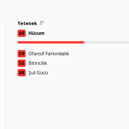
Yetenek
60
Hücum
59
Ofansif Farkındalık
53
Bitiricilik
68
Şut Gücü