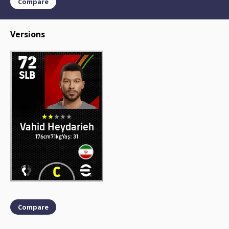
Compare
Versions
72
SLB
Vahid Heydarieh
176cm
71kg
Yaş: 31
Compare