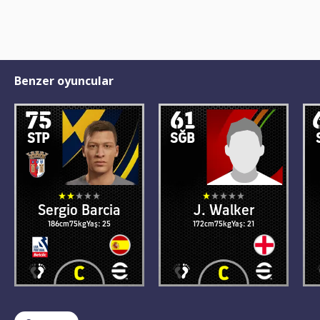
Benzer oyuncular
75
61
STP
SĞB
Sergio Barcia
J. Walker
186cm
75kg
Yaş: 25
172cm
75kg
Yaş: 21