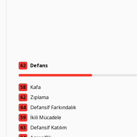
62
Defans
58
Kafa
62
Zıplama
64
Defansif Farkındalık
59
İkili Mücadele
63
Defansif Katılım