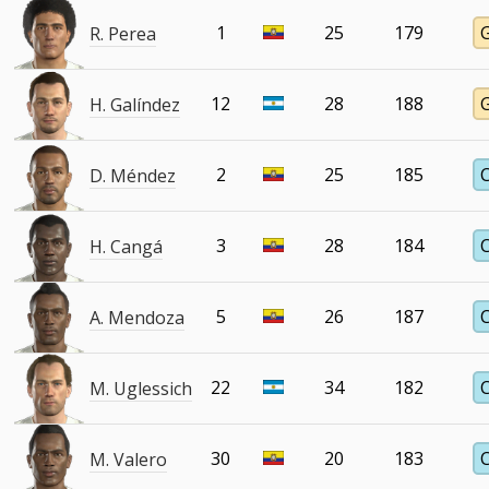
1
25
179
R. Perea
12
28
188
H. Galíndez
2
25
185
D. Méndez
3
28
184
H. Cangá
5
26
187
A. Mendoza
22
34
182
M. Uglessich
30
20
183
M. Valero