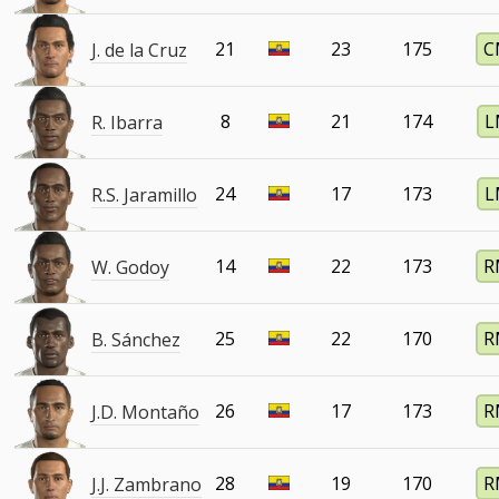
21
23
175
C
J. de la Cruz
8
21
174
L
R. Ibarra
24
17
173
L
R.S. Jaramillo
14
22
173
R
W. Godoy
25
22
170
R
B. Sánchez
26
17
173
R
J.D. Montaño
28
19
170
R
J.J. Zambrano