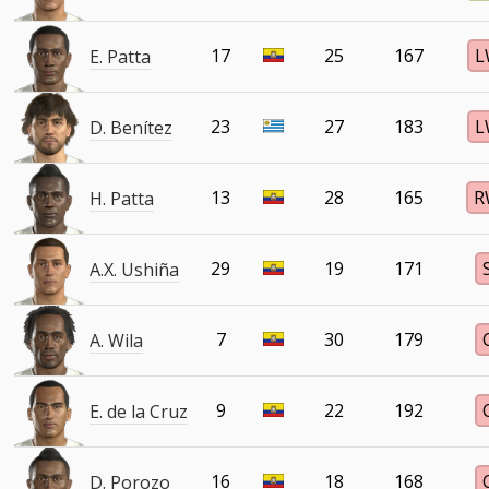
17
25
167
L
E. Patta
23
27
183
L
D. Benítez
13
28
165
R
H. Patta
29
19
171
A.X. Ushiña
7
30
179
A. Wila
9
22
192
E. de la Cruz
16
18
168
D. Porozo