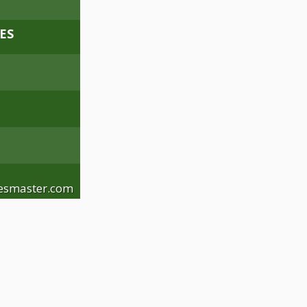
ES
esmaster.com