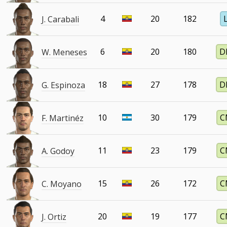
4
20
182
J. Carabali
6
20
180
D
W. Meneses
18
27
178
D
G. Espinoza
10
30
179
C
F. Martinéz
11
23
179
C
A. Godoy
15
26
172
C
C. Moyano
20
19
177
C
J. Ortiz