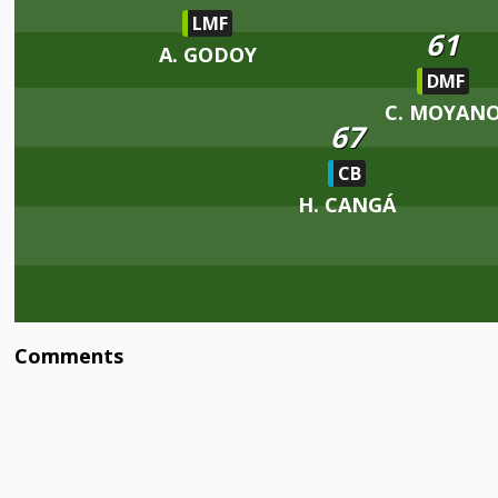
LMF
61
A. GODOY
DMF
C. MOYAN
67
CB
H. CANGÁ
Comments