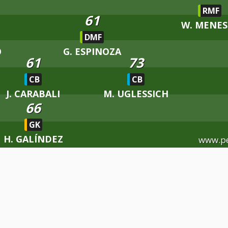
RMF
61
W. MENES
DMF
O
G. ESPINOZA
61
73
CB
CB
J. CARABALI
M. UGLESSICH
66
GK
H. GALÍNDEZ
www.p