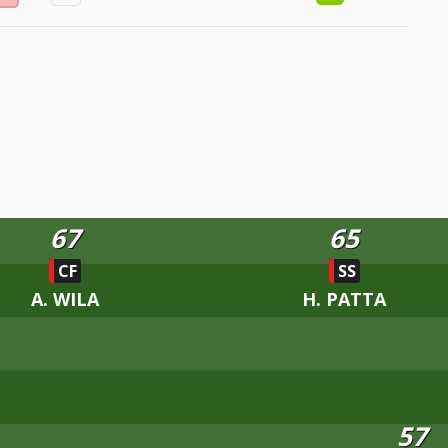
67
65
CF
SS
A. WILA
H. PATTA
57