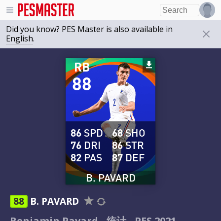
Did you know? PES Master is also available in
English
.
RB
88
86
SPD
68
SHO
76
DRI
86
STR
82
PAS
87
DEF
B. PAVARD
88
B. PAVARD
Benjamin Pavard - 统计 - PES 2021