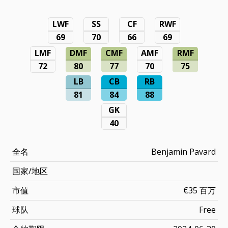
LWF
SS
CF
RWF
69
70
66
69
LMF
DMF
CMF
AMF
RMF
72
80
77
70
75
LB
CB
RB
81
84
88
GK
40
全名
Benjamin Pavard
国家/地区
市值
€35 百万
球队
Free