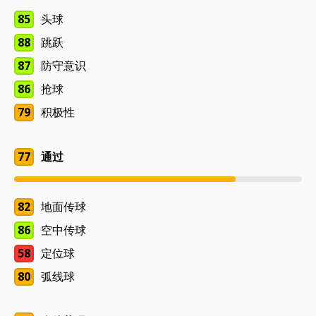
85
头球
88
跳跃
87
防守意识
86
抢球
79
积极性
77
通过
82
地面传球
86
空中传球
58
定位球
80
弧线球