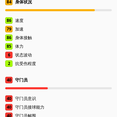
84
身体状况
86
速度
79
加速
86
身体接触
85
体力
6
状态波动
2
抗受伤程度
40
守门员
40
守门员意识
40
守门员接球能力
40
守门员解围