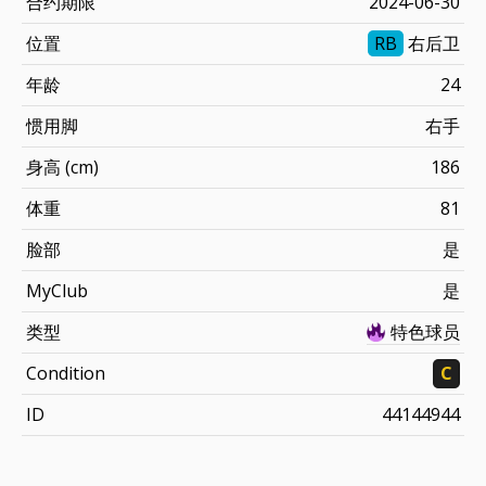
合约期限
2024-06-30
位置
RB
右后卫
年龄
24
惯用脚
右手
身高 (cm)
186
体重
81
脸部
是
MyClub
是
类型
特色球员
Condition
C
ID
44144944