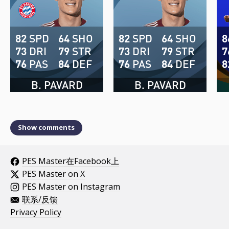
82
SPD
64
SHO
82
SPD
64
SHO
8
73
DRI
79
STR
73
DRI
79
STR
7
76
PAS
84
DEF
76
PAS
84
DEF
8
B. PAVARD
B. PAVARD
Show comments
PES Master在Facebook上
PES Master on X
PES Master on Instagram
联系/反馈
Privacy Policy