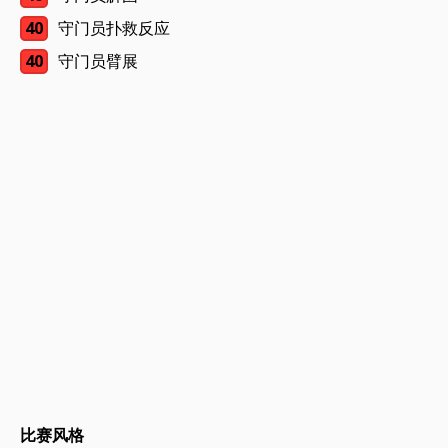
40
守门员扑救反应
40
守门员臂展
比赛风格