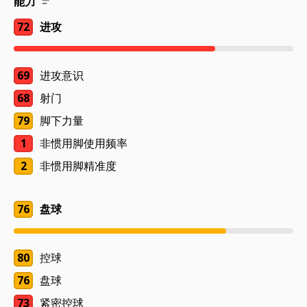
能力
72
进攻
69
进攻意识
68
射门
79
脚下力量
1
非惯用脚使用频率
2
非惯用脚精准度
76
盘球
80
控球
76
盘球
73
紧密控球