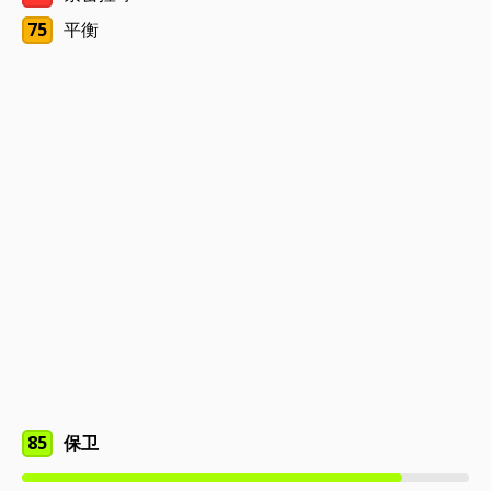
75
平衡
85
保卫