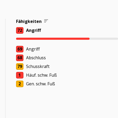
Fähigkeiten
72
Angriff
69
Angriff
68
Abschluss
79
Schusskraft
1
Häuf. schw. Fuß
2
Gen. schw. Fuß