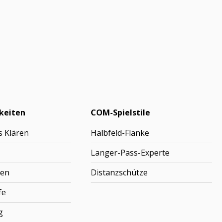
keiten
COM-Spielstile
s Klären
Halbfeld-Flanke
Langer-Pass-Experte
gen
Distanzschütze
fe
g