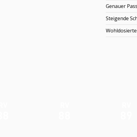
Genauer Pas
Steigende Sc
Wohldosierte
RV
RV
RV
88
88
89