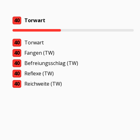
40
Torwart
40
Torwart
40
Fangen (TW)
40
Befreiungsschlag (TW)
40
Reflexe (TW)
40
Reichweite (TW)