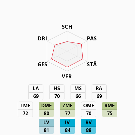
SCH
DRI
PAS
GES
STÄ
VER
LA
HS
MS
RA
69
70
66
69
LMF
DMF
ZMF
OMF
RMF
72
80
77
70
75
LV
IV
RV
81
84
88