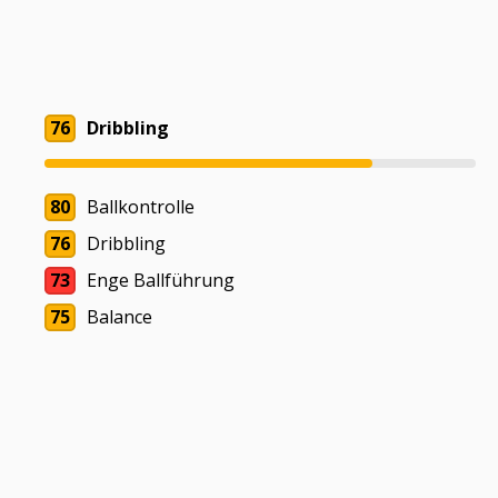
76
Dribbling
80
Ballkontrolle
76
Dribbling
73
Enge Ballführung
75
Balance