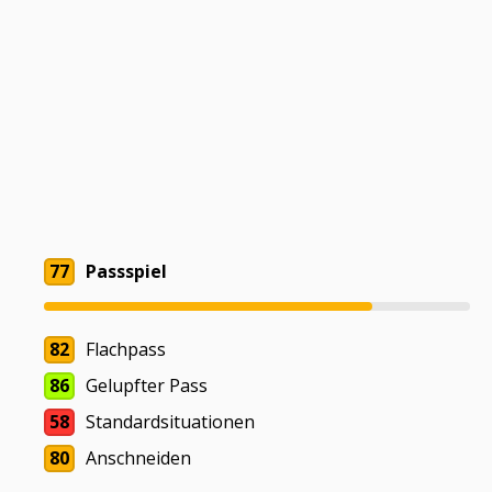
77
Passspiel
82
Flachpass
86
Gelupfter Pass
58
Standardsituationen
80
Anschneiden