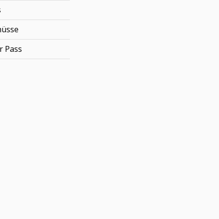
s
hüsse
r Pass