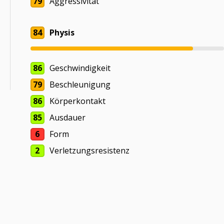
79
Aggressivität
84
Physis
86
Geschwindigkeit
79
Beschleunigung
86
Körperkontakt
85
Ausdauer
6
Form
2
Verletzungsresistenz