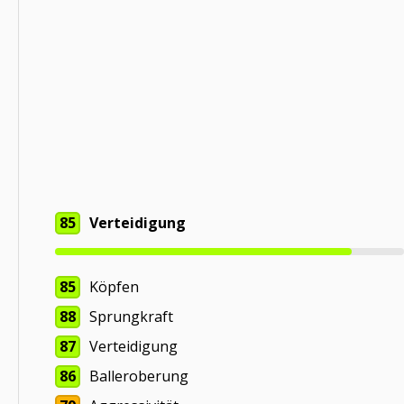
85
Verteidigung
85
Köpfen
88
Sprungkraft
87
Verteidigung
86
Balleroberung