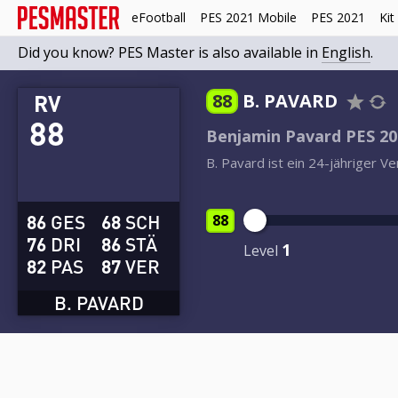
eFootball
PES 2021 Mobile
PES 2021
Kit
Did you know? PES Master is also available in
English
.
RV
88
B. PAVARD
88
Benjamin Pavard PES 20
B. Pavard ist ein 24-jähriger 
86
GES
68
SCH
88
76
DRI
86
STÄ
1
Level
82
PAS
87
VER
B. PAVARD