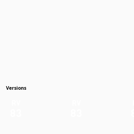
Versions
RV
RV
83
83