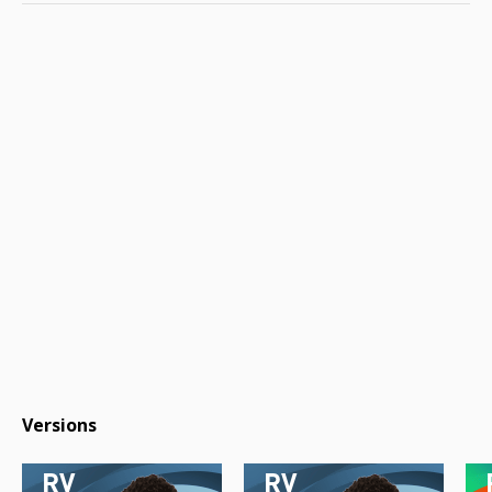
Versions
RV
RV