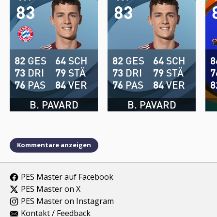
83
83
82
GES
64
SCH
82
GES
64
SCH
8
73
DRI
79
STÄ
73
DRI
79
STÄ
7
76
PAS
84
VER
76
PAS
84
VER
8
B. PAVARD
B. PAVARD
Kommentare anzeigen
PES Master auf Facebook
PES Master on X
PES Master on Instagram
Kontakt / Feedback