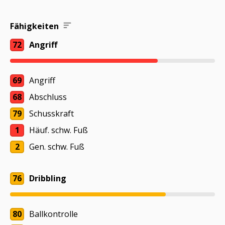
Fähigkeiten
72
Angriff
69
Angriff
68
Abschluss
79
Schusskraft
1
Häuf. schw. Fuß
2
Gen. schw. Fuß
76
Dribbling
80
Ballkontrolle