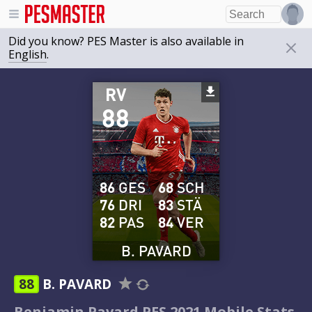
Did you know? PES Master is also available in
English
.
RV
88
86
GES
68
SCH
76
DRI
83
STÄ
82
PAS
84
VER
B. PAVARD
88
B. PAVARD
Benjamin Pavard PES 2021 Mobile Stats