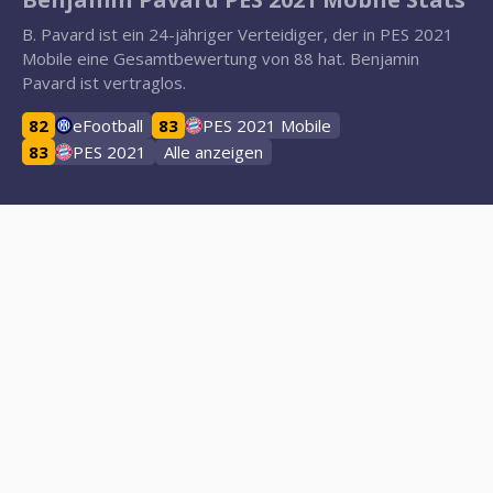
B. Pavard ist ein 24-jähriger Verteidiger, der in PES 2021
Mobile eine Gesamtbewertung von 88 hat. Benjamin
Pavard ist vertraglos.
82
eFootball
83
PES 2021 Mobile
83
PES 2021
Alle anzeigen