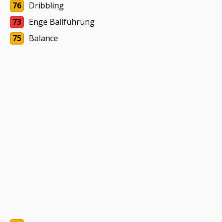
76
Dribbling
73
Enge Ballführung
75
Balance