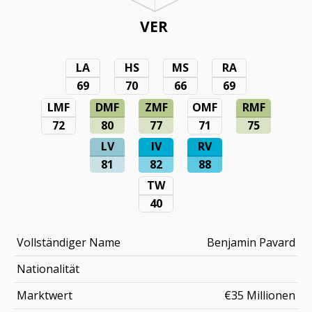
VER
LA
HS
MS
RA
69
70
66
69
LMF
DMF
ZMF
OMF
RMF
72
80
77
71
75
LV
IV
RV
81
82
88
TW
40
Vollständiger Name
Benjamin Pavard
Nationalität
Marktwert
€35 Millionen