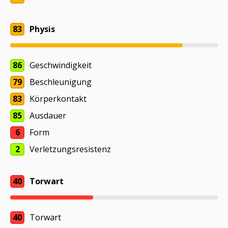
83
Physis
86
Geschwindigkeit
79
Beschleunigung
83
Körperkontakt
85
Ausdauer
6
Form
2
Verletzungsresistenz
40
Torwart
40
Torwart