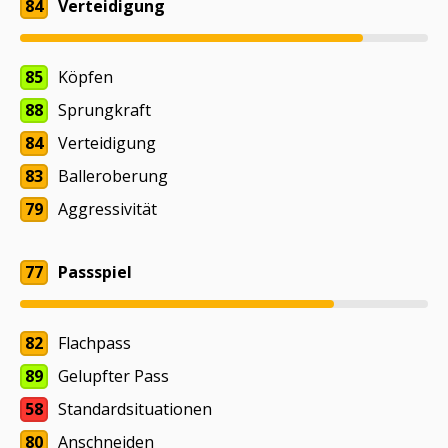
84
Verteidigung
85
Köpfen
88
Sprungkraft
84
Verteidigung
83
Balleroberung
79
Aggressivität
77
Passspiel
82
Flachpass
89
Gelupfter Pass
58
Standardsituationen
80
Anschneiden