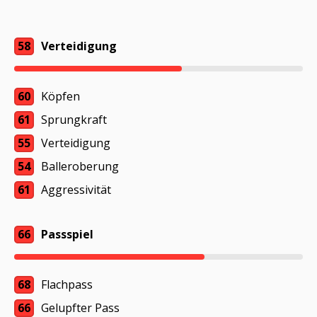
58
Verteidigung
60
Köpfen
61
Sprungkraft
55
Verteidigung
54
Balleroberung
61
Aggressivität
66
Passspiel
68
Flachpass
66
Gelupfter Pass