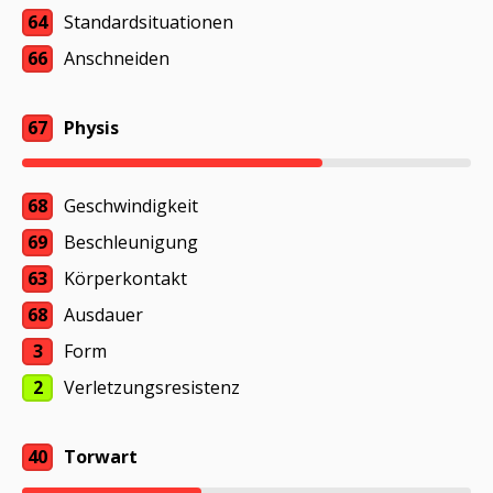
64
Standardsituationen
66
Anschneiden
67
Physis
68
Geschwindigkeit
69
Beschleunigung
63
Körperkontakt
68
Ausdauer
3
Form
2
Verletzungsresistenz
40
Torwart