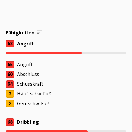
Fähigkeiten
63
Angriff
65
Angriff
60
Abschluss
64
Schusskraft
2
Häuf. schw. Fuß
2
Gen. schw. Fuß
68
Dribbling