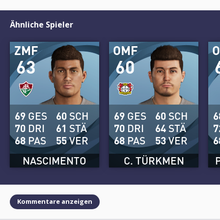
Ähnliche Spieler
ZMF
OMF
63
60
69
GES
60
SCH
69
GES
60
SCH
6
70
DRI
61
STÄ
70
DRI
64
STÄ
7
68
PAS
55
VER
68
PAS
53
VER
6
NASCIMENTO
C. TÜRKMEN
Kommentare anzeigen