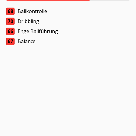
68
Ballkontrolle
70
Dribbling
66
Enge Ballführung
67
Balance