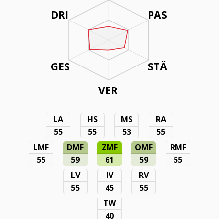
DRI
PAS
GES
STÄ
VER
LA
HS
MS
RA
55
55
53
55
LMF
DMF
ZMF
OMF
RMF
55
59
61
59
55
LV
IV
RV
55
45
55
TW
40