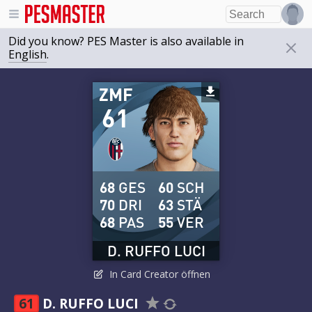
Did you know? PES Master is also available in
English
.
ZMF
61
68
GES
60
SCH
70
DRI
63
STÄ
68
PAS
55
VER
D. RUFFO LUCI
In Card Creator öffnen
61
D. RUFFO LUCI