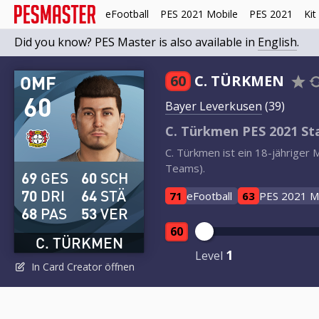
eFootball
PES 2021 Mobile
PES 2021
Kit
Did you know? PES Master is also available in
English
.
OMF
60
C. TÜRKMEN
60
Bayer Leverkusen
(39)
C. Türkmen PES 2021 St
C. Türkmen ist ein 18-jähriger
Teams).
69
GES
60
SCH
70
DRI
64
STÄ
71
eFootball
63
PES 2021 M
68
PAS
53
VER
60
C. TÜRKMEN
1
Level
In Card Creator öffnen