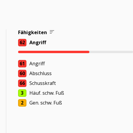
Fähigkeiten
62
Angriff
61
Angriff
60
Abschluss
66
Schusskraft
3
Häuf. schw. Fuß
2
Gen. schw. Fuß