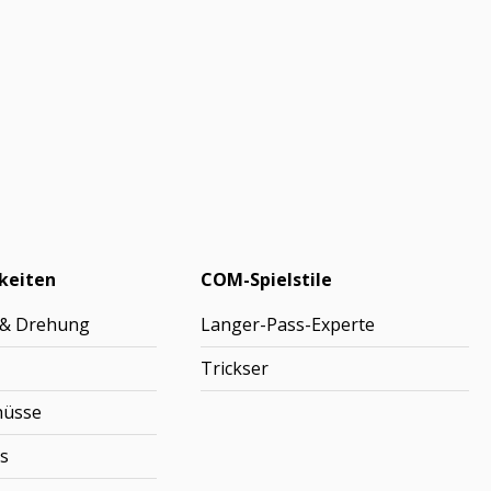
keiten
COM-Spielstile
 & Drehung
Langer-Pass-Experte
Trickser
hüsse
s