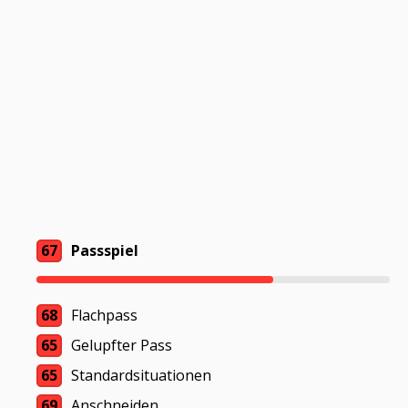
67
Passspiel
68
Flachpass
65
Gelupfter Pass
65
Standardsituationen
69
Anschneiden