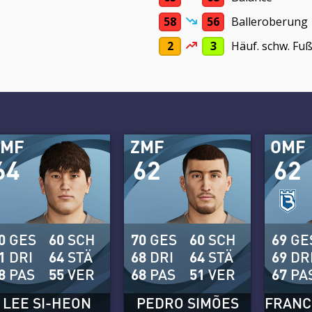
58
56
Balleroberung
2
3
Häuf. schw. Fu
OMF
ZMF
OMF
64
62
62
0
GES
60
SCH
70
GES
60
SCH
69
GE
1
DRI
64
STÄ
68
DRI
64
STÄ
69
DR
8
PAS
55
VER
68
PAS
51
VER
67
PA
LEE SI-HEON
PEDRO SIMÕES