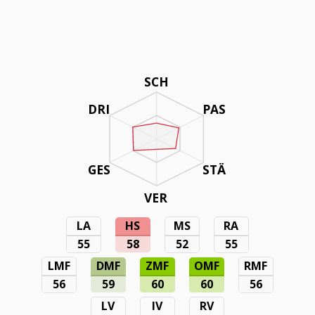
SCH
DRI
PAS
GES
STÄ
VER
LA
HS
MS
RA
55
58
52
55
LMF
DMF
ZMF
OMF
RMF
56
59
60
60
56
LV
IV
RV