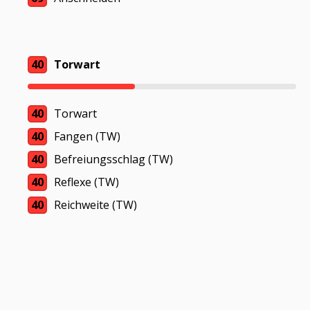
40
Torwart
40
Torwart
40
Fangen (TW)
40
Befreiungsschlag (TW)
40
Reflexe (TW)
40
Reichweite (TW)