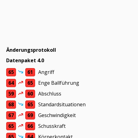
Änderungsprotokoll
Datenpaket 4.0
65
61
Angriff
64
65
Enge Ballführung
59
60
Abschluss
68
65
Standardsituationen
67
69
Geschwindigkeit
65
66
Schusskraft
65
64
Körperkontakt