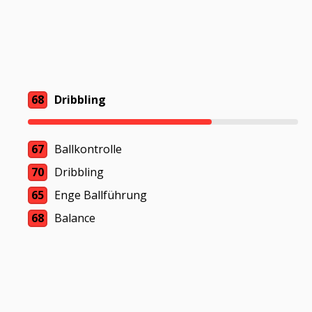
68
Dribbling
67
Ballkontrolle
70
Dribbling
65
Enge Ballführung
68
Balance