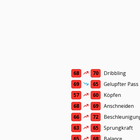
68
70
Dribbling
69
65
Gelupfter Pass
57
60
Köpfen
68
69
Anschneiden
66
72
Beschleunigun
63
65
Sprungkraft
65
68
Balance