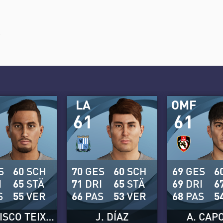
ß
LA
OMF
61
61
S
60
SCH
70
GES
60
SCH
69
GES
6
I
65
STÄ
71
DRI
65
STÄ
69
DRI
6
S
55
VER
66
PAS
53
VER
68
PAS
5
FRANCISCO TEIXEIRA
J. DÍAZ
A. CAP