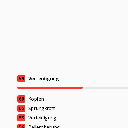
59
Verteidigung
60
Köpfen
65
Sprungkraft
53
Verteidigung
56
Balleroberung