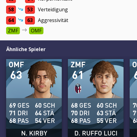
58
53
Verteidigung
64
63
Aggressivität
ZMF
OMF
Ähnliche Spieler
OMF
ZMF
63
61
69
GES
60
SCH
68
GES
60
SCH
7
71
DRI
64
STÄ
70
DRI
63
STÄ
7
68
PAS
54
VER
68
PAS
55
VER
6
N. KIRBY
D. RUFFO LUCI