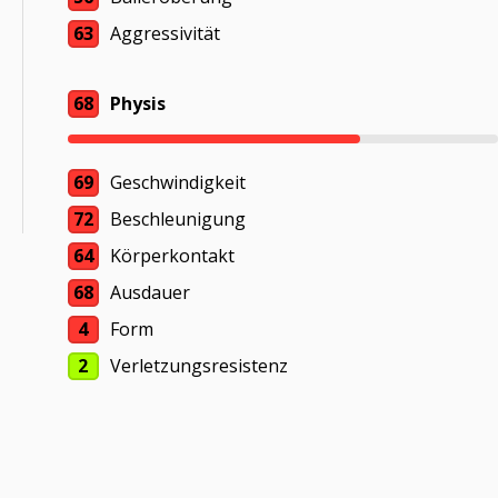
63
Aggressivität
68
Physis
69
Geschwindigkeit
72
Beschleunigung
64
Körperkontakt
68
Ausdauer
4
Form
2
Verletzungsresistenz