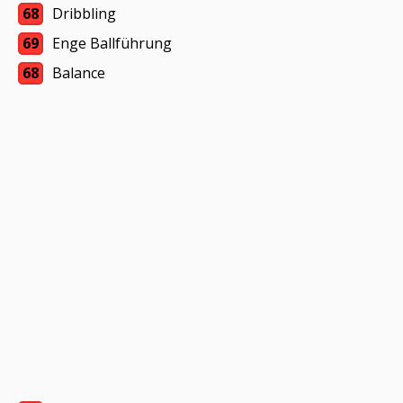
68
Dribbling
69
Enge Ballführung
68
Balance