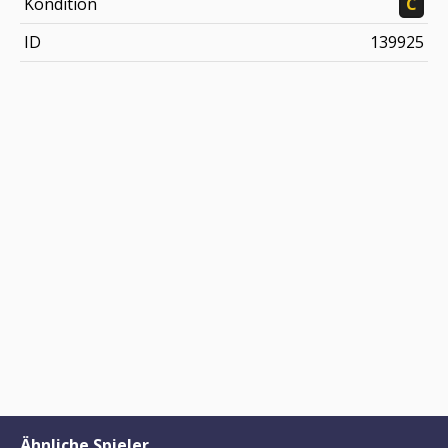
Kondition
C
ID
139925
Ähnliche Spieler