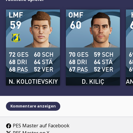
LMF
OMF
59
60
72
GES
60
SCH
70
GES
59
SCH
6
68
DRI
64
STÄ
68
DRI
64
STÄ
6
68
PAS
52
VER
67
PAS
52
VER
6
N. KOLOTIEVSKIY
D. KILIÇ
Kommentare anzeigen
PES Master auf Facebook
PES Master on X