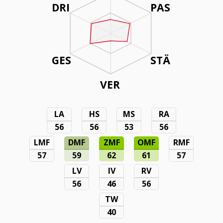
DRI
PAS
GES
STÄ
VER
LA
HS
MS
RA
56
56
53
56
LMF
DMF
ZMF
OMF
RMF
57
59
62
61
57
LV
IV
RV
56
46
56
TW
40