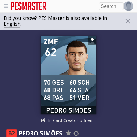
Did you know? PES Master is also available in
English
.
ZMF
62
70
GES
60
SCH
68
DRI
64
STÄ
68
PAS
51
VER
PEDRO SIMÕES
In Card Creator öffnen
62
PEDRO SIMÕES