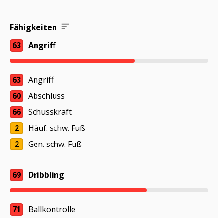
Fähigkeiten
63
Angriff
63
Angriff
60
Abschluss
66
Schusskraft
2
Häuf. schw. Fuß
2
Gen. schw. Fuß
69
Dribbling
71
Ballkontrolle