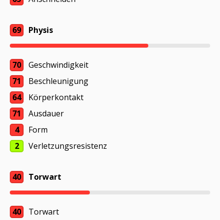
69
Physis
70
Geschwindigkeit
71
Beschleunigung
64
Körperkontakt
71
Ausdauer
4
Form
2
Verletzungsresistenz
40
Torwart
40
Torwart