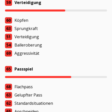
59
Verteidigung
60
Köpfen
63
Sprungkraft
51
Verteidigung
54
Balleroberung
69
Aggressivität
65
Passspiel
68
Flachpass
63
Gelupfter Pass
62
Standardsituationen
65
Anschneiden