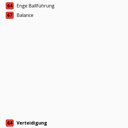
64
Enge Ballführung
67
Balance
64
Verteidigung