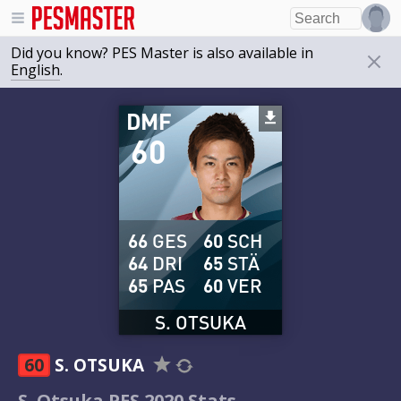
Did you know? PES Master is also available in
English
.
DMF
60
66
GES
60
SCH
64
DRI
65
STÄ
65
PAS
60
VER
S. OTSUKA
60
S. OTSUKA
S. Otsuka PES 2020 Stats