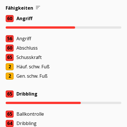
Fähigkeiten
60
Angriff
56
Angriff
60
Abschluss
65
Schusskraft
2
Häuf. schw. Fuß
2
Gen. schw. Fuß
65
Dribbling
65
Ballkontrolle
64
Dribbling