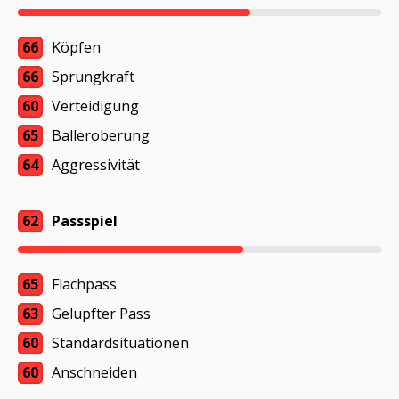
66
Köpfen
66
Sprungkraft
60
Verteidigung
65
Balleroberung
64
Aggressivität
62
Passspiel
65
Flachpass
63
Gelupfter Pass
60
Standardsituationen
60
Anschneiden