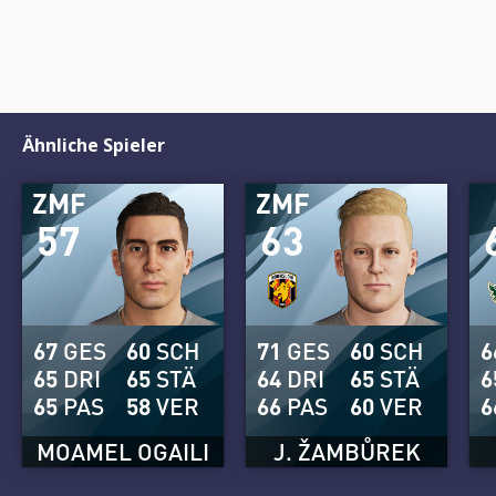
Ähnliche Spieler
ZMF
ZMF
57
63
67
GES
60
SCH
71
GES
60
SCH
6
65
DRI
65
STÄ
64
DRI
65
STÄ
6
65
PAS
58
VER
66
PAS
60
VER
6
MOAMEL OGAILI
J. ŽAMBŮREK