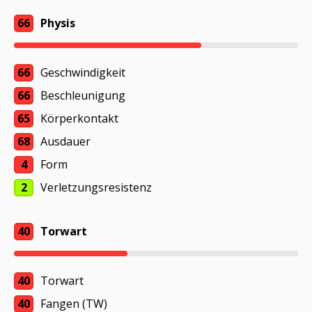
66
Physis
66
Geschwindigkeit
66
Beschleunigung
65
Körperkontakt
68
Ausdauer
4
Form
2
Verletzungsresistenz
40
Torwart
40
Torwart
40
Fangen (TW)