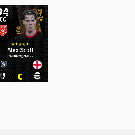
94
CC
Alex Scott
178cm
69kg
Età: 22