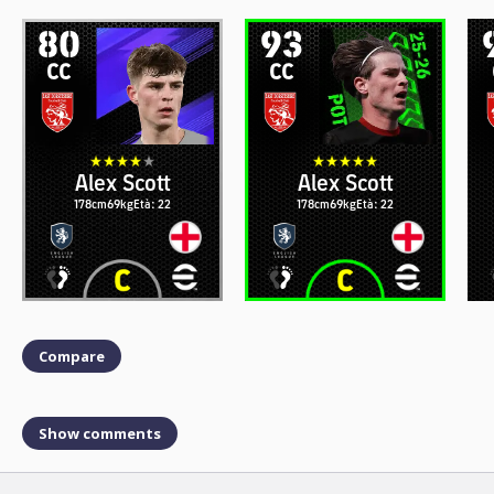
80
93
CC
CC
Alex Scott
Alex Scott
178cm
69kg
Età: 22
178cm
69kg
Età: 22
Compare
Show comments