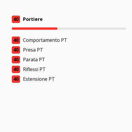
40
Portiere
40
Comportamento PT
40
Presa PT
40
Parata PT
40
Riflessi PT
40
Estensione PT