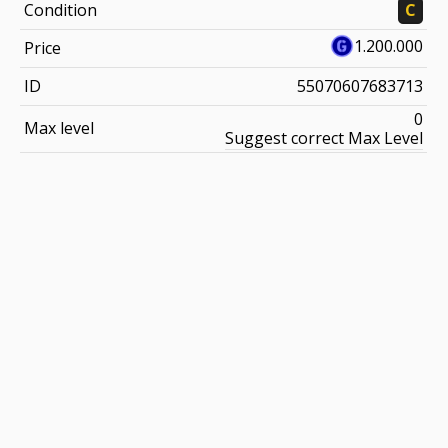
Condition
C
1.200.000
Price
ID
55070607683713
0
Max level
Suggest correct Max Level