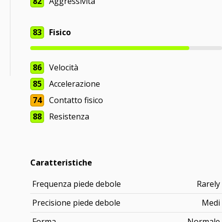
82
Aggressività
83
Fisico
86
Velocità
85
Accelerazione
74
Contatto fisico
88
Resistenza
Caratteristiche
Frequenza piede debole
Rarely
Precisione piede debole
Medi
Forma
Normale