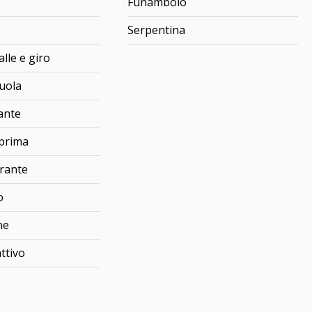
Funambolo
Serpentina
alle e giro
suola
tante
 prima
trante
o
ne
ttivo