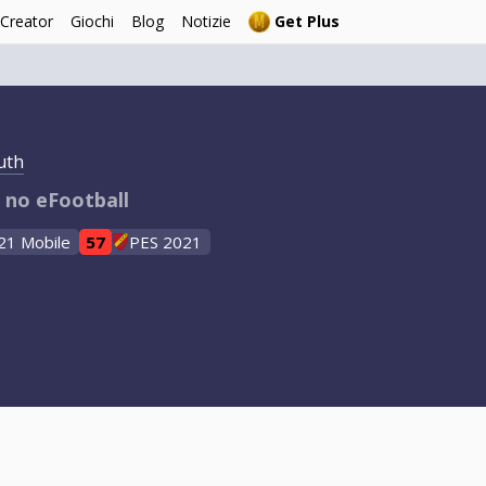
 Creator
Giochi
Blog
Notizie
Get Plus
uth
t no eFootball
21 Mobile
57
PES 2021