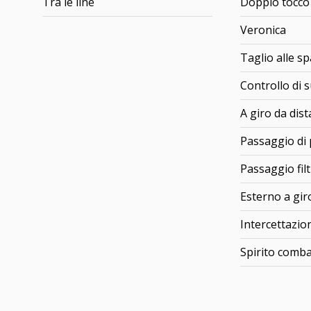
Tra le line
Doppio tocco
Veronica
Taglio alle sp
Controllo di 
A giro da dis
Passaggio di
Passaggio fil
Esterno a gir
Intercettazio
Spirito comba