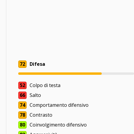
72
Difesa
52
Colpo di testa
66
Salto
74
Comportamento difensivo
78
Contrasto
80
Coinvolgimento difensivo