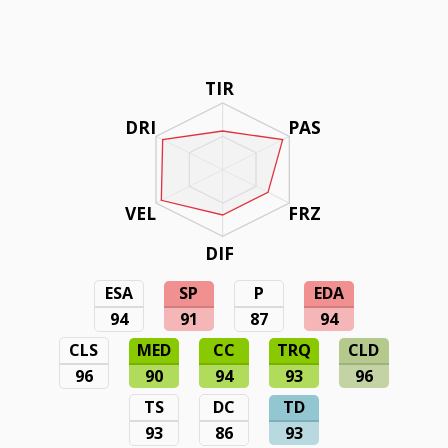
TIR
DRI
PAS
VEL
FRZ
DIF
ESA
SP
P
EDA
94
91
87
94
CLS
MED
CC
TRQ
CLD
96
90
94
93
96
TS
DC
TD
93
86
93