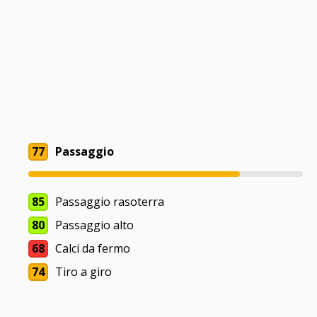
77
Passaggio
85
Passaggio rasoterra
80
Passaggio alto
68
Calci da fermo
74
Tiro a giro