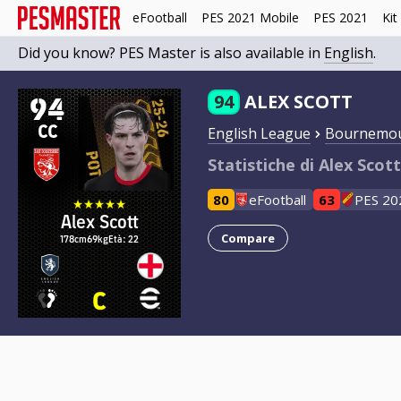
eFootball
PES 2021 Mobile
PES 2021
Kit
Did you know? PES Master is also available in
English
.
94
94
ALEX SCOTT
CC
English League
Bournemo
Statistiche di Alex Scot
80
eFootball
63
PES 20
Alex Scott
Compare
178cm
69kg
Età: 22