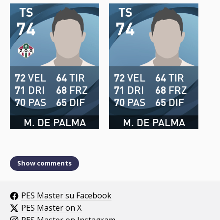
TS
TS
74
74
72
VEL
64
TIR
72
VEL
64
TIR
71
DRI
68
FRZ
71
DRI
68
FRZ
70
PAS
65
DIF
70
PAS
65
DIF
M. DE PALMA
M. DE PALMA
Show comments
PES Master su Facebook
PES Master on X
PES Master on Instagram