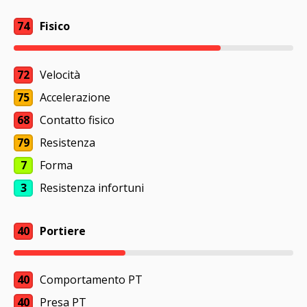
74
Fisico
72
Velocità
75
Accelerazione
68
Contatto fisico
79
Resistenza
7
Forma
3
Resistenza infortuni
40
Portiere
40
Comportamento PT
40
Presa PT