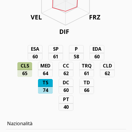
VEL
FRZ
DIF
ESA
SP
P
EDA
60
61
58
60
CLS
MED
CC
TRQ
CLD
65
64
62
61
62
TS
DC
TD
74
60
66
PT
40
Nazionalità