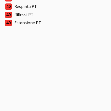
40
Respinta PT
40
Riflessi PT
40
Estensione PT