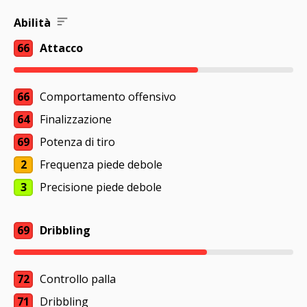
Abilità
66
Attacco
66
Comportamento offensivo
64
Finalizzazione
69
Potenza di tiro
2
Frequenza piede debole
3
Precisione piede debole
69
Dribbling
72
Controllo palla
71
Dribbling