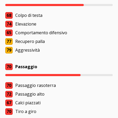
68
Colpo di testa
74
Elevazione
65
Comportamento difensivo
77
Recupero palla
79
Aggressività
70
Passaggio
70
Passaggio rasoterra
72
Passaggio alto
67
Calci piazzati
70
Tiro a giro