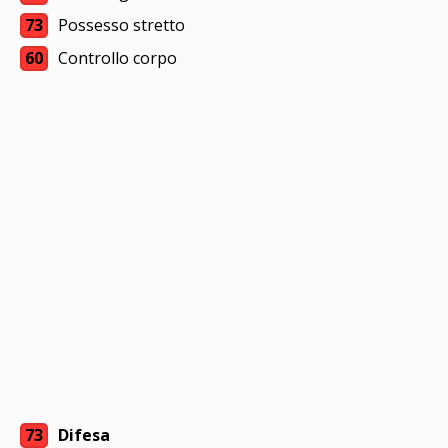
73
Possesso stretto
60
Controllo corpo
73
Difesa