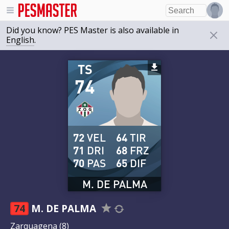
Did you know? PES Master is also available in
English
.
TS
74
72
VEL
64
TIR
71
DRI
68
FRZ
70
PAS
65
DIF
M. DE PALMA
74
M. DE PALMA
Zarquagena
(8)