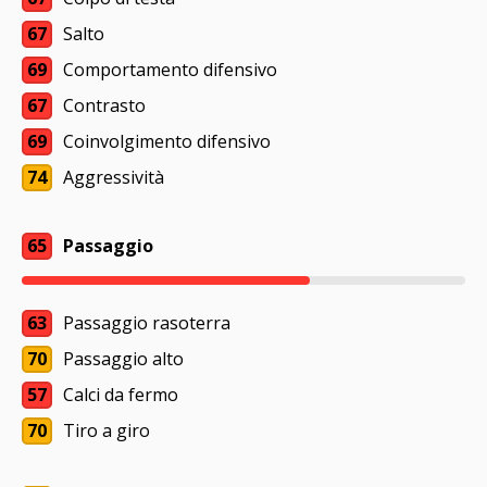
67
Salto
69
Comportamento difensivo
67
Contrasto
69
Coinvolgimento difensivo
74
Aggressività
65
Passaggio
63
Passaggio rasoterra
70
Passaggio alto
57
Calci da fermo
70
Tiro a giro