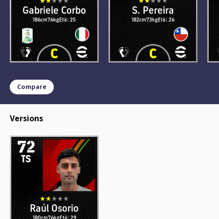
Gabriele Corbo
S. Pereira
186cm
76kg
Età: 25
182cm
73kg
Età: 26
Compare
Versions
72
TS
Raúl Osorio
180cm
76kg
Età: 29