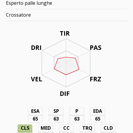
Esperto palle lunghe
Crossatore
TIR
DRI
PAS
VEL
FRZ
DIF
ESA
SP
P
EDA
65
63
63
65
CLS
MED
CC
TRQ
CLD