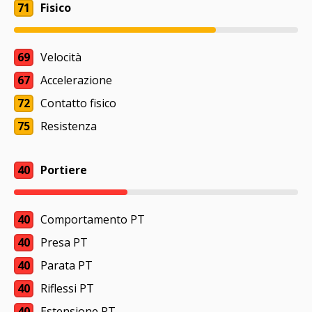
71
Fisico
69
Velocità
67
Accelerazione
72
Contatto fisico
75
Resistenza
40
Portiere
40
Comportamento PT
40
Presa PT
40
Parata PT
40
Riflessi PT
40
Estensione PT