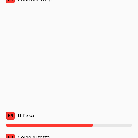
69
Difesa
67
Colpo di testa