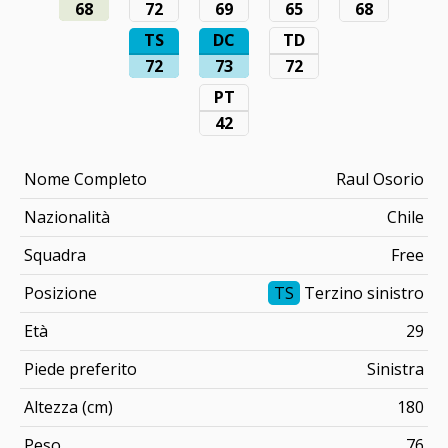
68
72
69
65
68
TS
DC
TD
72
73
72
PT
42
Nome Completo
Raul Osorio
Nazionalità
Chile
Squadra
Free
Posizione
TS
Terzino sinistro
Età
29
Piede preferito
Sinistra
Altezza (cm)
180
Peso
76