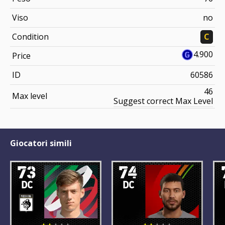
Viso
no
Condition
C
4.900
Price
ID
60586
46
Max level
Suggest correct Max Level
Giocatori simili
73
74
DC
DC