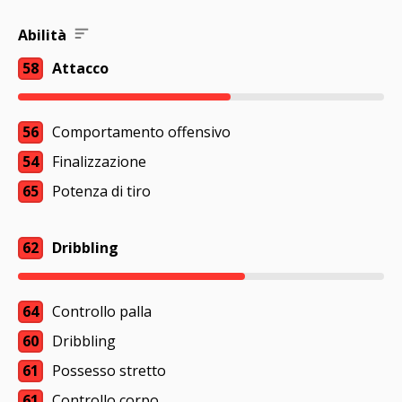
Abilità
58
Attacco
56
Comportamento offensivo
54
Finalizzazione
65
Potenza di tiro
62
Dribbling
64
Controllo palla
60
Dribbling
61
Possesso stretto
61
Controllo corpo