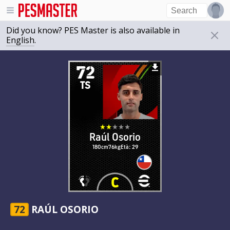
Did you know? PES Master is also available in
English
.
72
TS
Raúl Osorio
180cm
76kg
Età: 29
72
RAÚL OSORIO