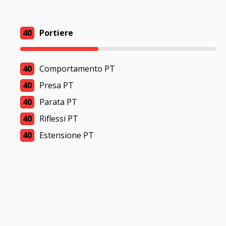
40
Portiere
40
Comportamento PT
40
Presa PT
40
Parata PT
40
Riflessi PT
40
Estensione PT