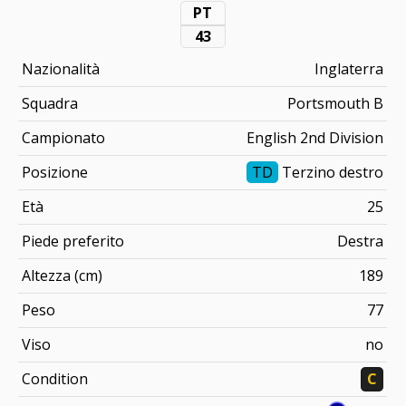
PT
43
Nazionalità
Inglaterra
Squadra
Portsmouth B
Campionato
English 2nd Division
Posizione
TD
Terzino destro
Età
25
Piede preferito
Destra
Altezza (cm)
189
Peso
77
Viso
no
Condition
C