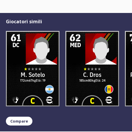
Giocatori simili
61
62
DC
MED
M. Sotelo
C. Dros
172cm
67kg
Età: 19
185cm
80kg
Età: 24
Compare