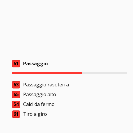
61
Passaggio
63
Passaggio rasoterra
65
Passaggio alto
54
Calci da fermo
61
Tiro a giro