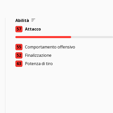
Abilità
57
Attacco
55
Comportamento offensivo
52
Finalizzazione
63
Potenza di tiro