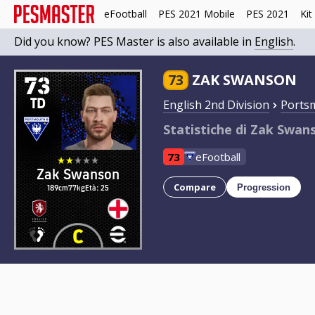
eFootball
PES 2021 Mobile
PES 2021
Kit
Did you know? PES Master is also available in
English
.
73
73
ZAK SWANSON
TD
English 2nd Division
Ports
Statistiche di Zak Swan
73
eFootball
Zak Swanson
Compare
189cm
77kg
Età: 25
Progression