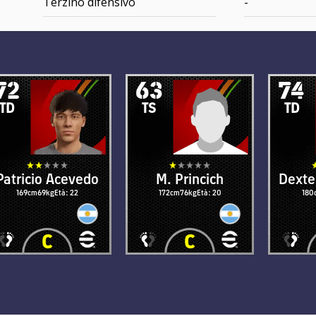
Terzino difensivo
-
72
63
74
TD
TS
TD
Patricio Acevedo
M. Princich
Dexte
169cm
69kg
Età: 22
172cm
76kg
Età: 20
180