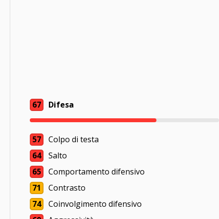
67
Difesa
57
Colpo di testa
64
Salto
65
Comportamento difensivo
71
Contrasto
74
Coinvolgimento difensivo