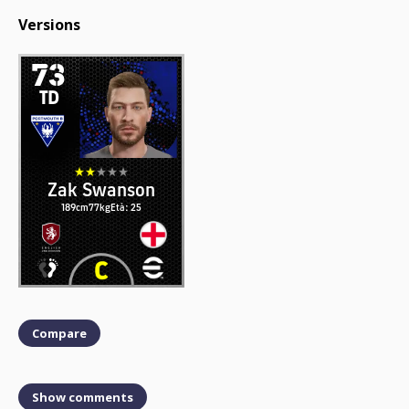
Versions
73
TD
Zak Swanson
189cm
77kg
Età: 25
Compare
Show comments