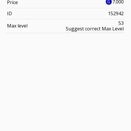
7.000
Price
ID
152942
53
Max level
Suggest correct Max Level