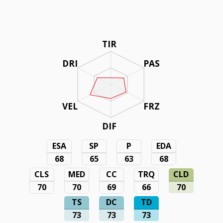
TIR
DRI
PAS
VEL
FRZ
DIF
ESA
SP
P
EDA
68
65
63
68
CLS
MED
CC
TRQ
CLD
70
70
69
66
70
TS
DC
TD
73
73
73