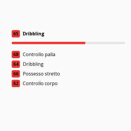
65
Dribbling
68
Controllo palla
64
Dribbling
66
Possesso stretto
62
Controllo corpo