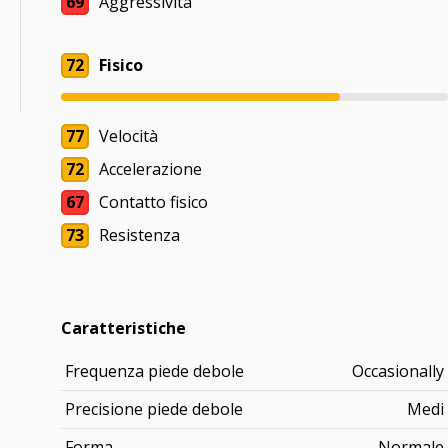
69
Aggressività
72
Fisico
77
Velocità
72
Accelerazione
67
Contatto fisico
73
Resistenza
Caratteristiche
Frequenza piede debole
Occasionally
Precisione piede debole
Medi
Forma
Normale