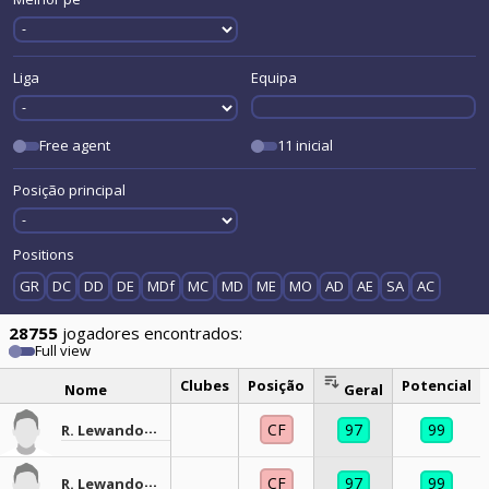
Liga
Equipa
Free agent
11 inicial
Posição principal
Positions
GR
DC
DD
DE
MDf
MC
MD
ME
MO
AD
AE
SA
AC
28755
jogadores encontrados:
Full view
Clubes
Posição
Potencial
Nome
Geral
CF
97
99
R. Lewandowski
CF
97
99
R. Lewandowski