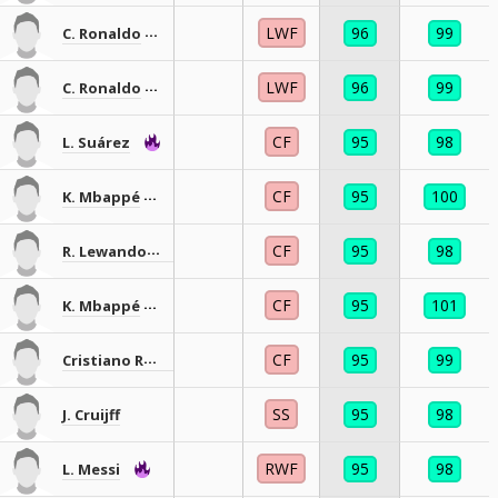
LWF
96
99
C. Ronaldo
LWF
96
99
C. Ronaldo
CF
95
98
L. Suárez
CF
95
100
K. Mbappé
CF
95
98
R. Lewandowski
CF
95
101
K. Mbappé
CF
95
99
Cristiano Ronaldo
SS
95
98
J. Cruijff
RWF
95
98
L. Messi