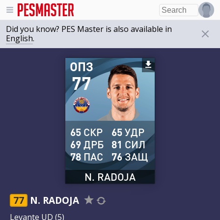
Did you know? PES Master is also available in
English
.
ОПЗ
77
65
СКР
65
УДР
69
ДРБ
81
СИЛ
78
ПАС
76
ЗАЩ
N. RADOJA
77
N. RADOJA
Levante UD
(5)