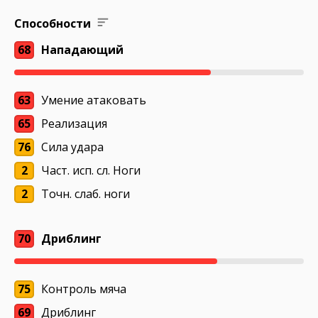
Способности
68
Нападающий
63
Умение атаковать
65
Реализация
76
Сила удара
2
Част. исп. сл. Ноги
2
Точн. слаб. ноги
70
Дриблинг
75
Контроль мяча
69
Дриблинг