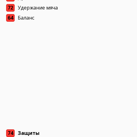
72
Удержание мяча
64
Баланс
74
Защиты