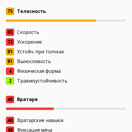
75
Телесность
65
Скорость
73
Ускорение
81
Устойч. при толчках
81
Выносливость
4
Физическая форма
2
Травмоустойчивость
40
Вратаря
40
Вратарские навыки
40
Фиксация мяча