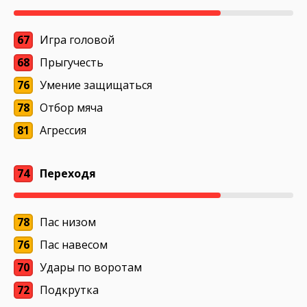
67
Игра головой
68
Прыгучесть
76
Умение защищаться
78
Отбор мяча
81
Агрессия
74
Переходя
78
Пас низом
76
Пас навесом
70
Удары по воротам
72
Подкрутка