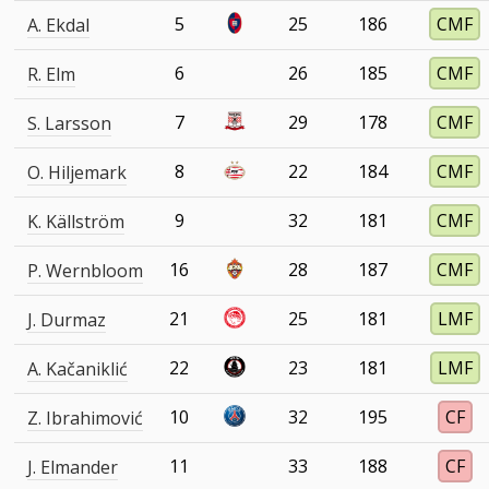
5
25
186
CMF
A. Ekdal
6
26
185
CMF
R. Elm
7
29
178
CMF
S. Larsson
8
22
184
CMF
O. Hiljemark
9
32
181
CMF
K. Källström
16
28
187
CMF
P. Wernbloom
21
25
181
LMF
J. Durmaz
22
23
181
LMF
A. Kačaniklić
10
32
195
CF
Z. Ibrahimović
11
33
188
CF
J. Elmander