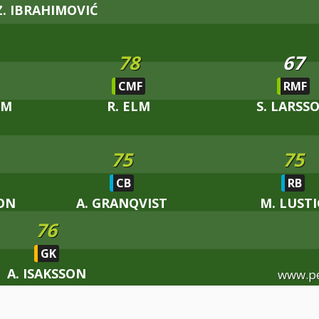
Z. IBRAHIMOVIĆ
78
67
CMF
RMF
ÖM
R. ELM
S. LARSS
75
75
CB
RB
ON
A. GRANQVIST
M. LUSTI
76
GK
A. ISAKSSON
www.p