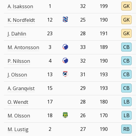
1
32
199
GK
A. Isaksson
12
25
190
GK
K. Nordfeldt
23
28
191
GK
J. Dahlin
3
33
189
CB
M. Antonsson
4
32
190
CB
P. Nilsson
13
31
193
CB
J. Olsson
15
29
193
CB
A. Granqvist
17
28
180
LB
O. Wendt
18
26
170
LB
M. Olsson
2
27
190
RB
M. Lustig