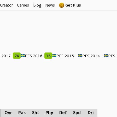
 Creator
Games
Blog
News
Get Plus
 2017
76
PES 2016
75
PES 2015
PES 2014
PES 
Ovr
Pas
Sht
Phy
Def
Spd
Dri