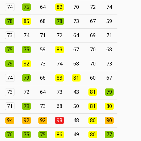
74
75
64
82
70
72
74
78
85
68
78
73
67
59
73
74
71
72
64
69
71
75
75
59
83
67
70
68
79
82
73
74
68
70
73
74
79
66
83
81
60
67
73
72
64
73
43
81
79
71
79
73
68
50
81
80
94
92
92
98
48
80
90
76
75
75
86
49
80
77