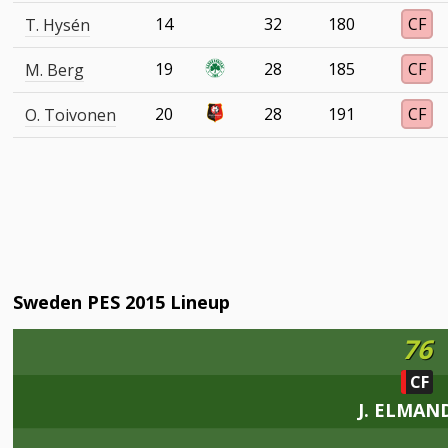
14
32
180
CF
T. Hysén
19
28
185
CF
M. Berg
20
28
191
CF
O. Toivonen
Sweden PES 2015 Lineup
76
CF
J. ELMAN