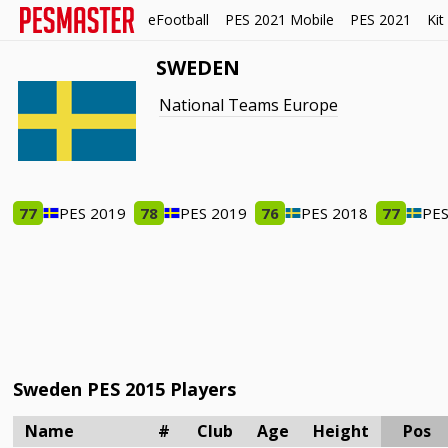
eFootball
PES 2021 Mobile
PES 2021
Kit
SWEDEN
National Teams Europe
77
PES 2019
78
PES 2019
76
PES 2018
77
PES
Sweden PES 2015 Players
Name
#
Club
Age
Height
Pos