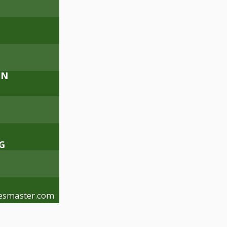
ON
G
esmaster.com