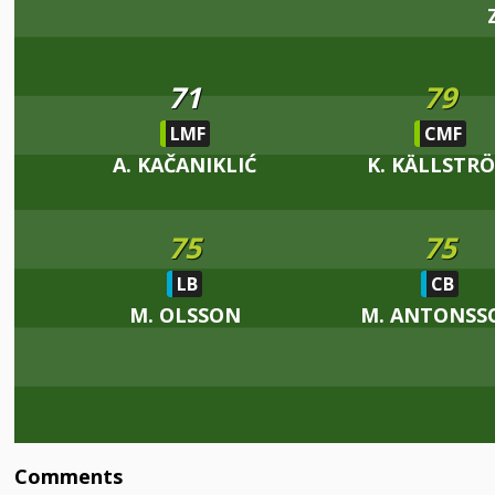
71
79
LMF
CMF
A. KAČANIKLIĆ
K. KÄLLSTR
75
75
LB
CB
M. OLSSON
M. ANTONSS
Comments