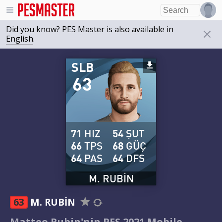
Did you know? PES Master is also available in
English
.
SLB
63
71
HIZ
54
ŞUT
66
TPS
68
GÜÇ
64
PAS
64
DFS
M. RUBIN
63
M. RUBIN
Matteo Rubin'nin PES 2021 Mobile