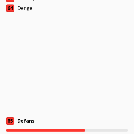
64
Denge
65
Defans