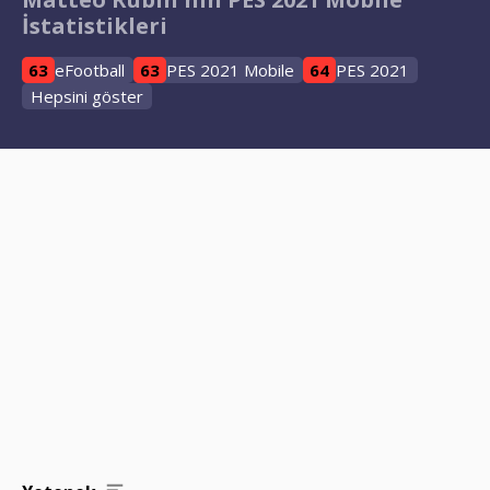
İstatistikleri
63
eFootball
63
PES 2021 Mobile
64
PES 2021
Hepsini göster