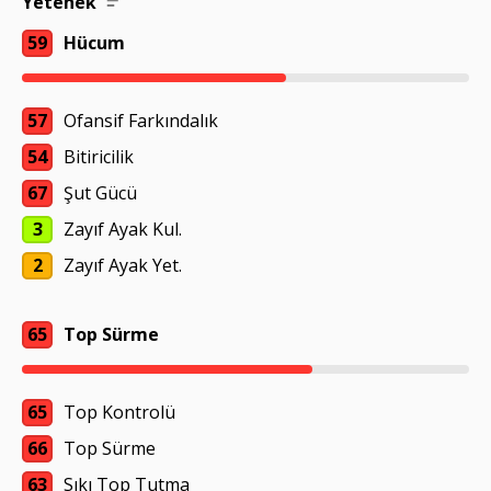
Yetenek
59
Hücum
57
Ofansif Farkındalık
54
Bitiricilik
67
Şut Gücü
3
Zayıf Ayak Kul.
2
Zayıf Ayak Yet.
65
Top Sürme
65
Top Kontrolü
66
Top Sürme
63
Sıkı Top Tutma