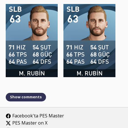
SLB
SLB
63
63
71
HIZ
54
ŞUT
71
HIZ
54
ŞUT
66
TPS
68
GÜÇ
66
TPS
68
GÜÇ
64
PAS
64
DFS
64
PAS
64
DFS
M. RUBIN
M. RUBIN
Show comments
Facebook'ta PES Master
PES Master on X