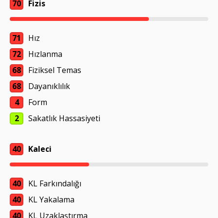
70
Fizis
71
Hız
72
Hızlanma
68
Fiziksel Temas
68
Dayanıklılık
4
Form
2
Sakatlık Hassasiyeti
40
Kaleci
40
KL Farkındalığı
40
KL Yakalama
40
KL Uzaklaştırma