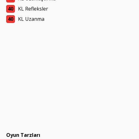
40
KL Refleksler
40
KL Uzanma
Oyun Tarzları