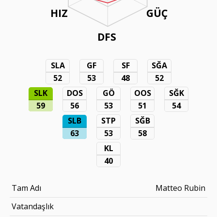
HIZ
GÜÇ
DFS
SLA
GF
SF
SĞA
52
53
48
52
SLK
DOS
GÖ
OOS
SĞK
59
56
53
51
54
SLB
STP
SĞB
63
53
58
KL
40
Tam Adı
Matteo Rubin
Vatandaşlık