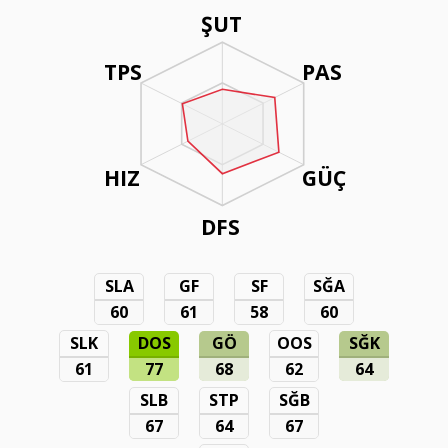
ŞUT
TPS
PAS
HIZ
GÜÇ
DFS
SLA
GF
SF
SĞA
60
61
58
60
SLK
DOS
GÖ
OOS
SĞK
61
77
68
62
64
SLB
STP
SĞB
67
64
67