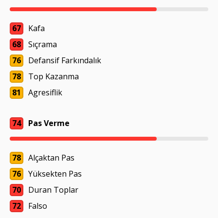
67
Kafa
68
Sıçrama
76
Defansif Farkındalık
78
Top Kazanma
81
Agresiflik
74
Pas Verme
78
Alçaktan Pas
76
Yüksekten Pas
70
Duran Toplar
72
Falso