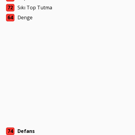
72
Sıkı Top Tutma
64
Denge
74
Defans