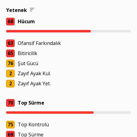
Yetenek
68
Hücum
63
Ofansif Farkındalık
65
Bitiricilik
76
Şut Gücü
2
Zayıf Ayak Kul.
2
Zayıf Ayak Yet.
70
Top Sürme
75
Top Kontrolü
69
Top Sürme