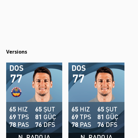
Versions
DOS
DOS
77
77
65
HIZ
65
ŞUT
65
HIZ
65
ŞUT
69
TPS
81
GÜÇ
69
TPS
81
GÜÇ
78
PAS
76
DFS
78
PAS
76
DFS
N. RADOJA
N. RADOJA