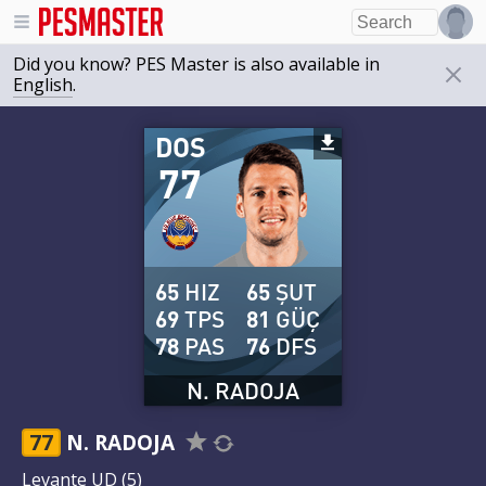
Did you know? PES Master is also available in
English
.
DOS
77
65
HIZ
65
ŞUT
69
TPS
81
GÜÇ
78
PAS
76
DFS
N. RADOJA
77
N. RADOJA
Levante UD
(5)