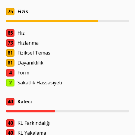
75
Fizis
65
Hız
73
Hızlanma
81
Fiziksel Temas
81
Dayanıklılık
4
Form
2
Sakatlık Hassasiyeti
40
Kaleci
40
KL Farkındalığı
40
KL Yakalama