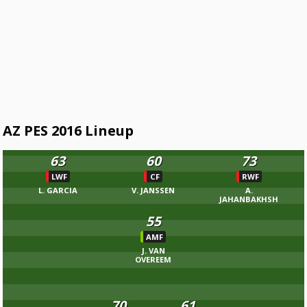
AZ PES 2016 Lineup
63
60
73
LWF
CF
RWF
L. GARCIA
V. JANSSEN
A.
JAHANBAKHSH
55
AMF
J. VAN
OVEREEM
70
61