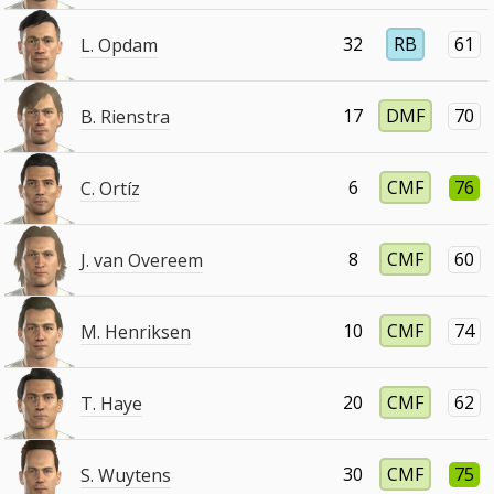
32
RB
61
L. Opdam
17
DMF
70
B. Rienstra
6
CMF
76
C. Ortíz
8
CMF
60
J. van Overeem
10
CMF
74
M. Henriksen
20
CMF
62
T. Haye
30
CMF
75
S. Wuytens