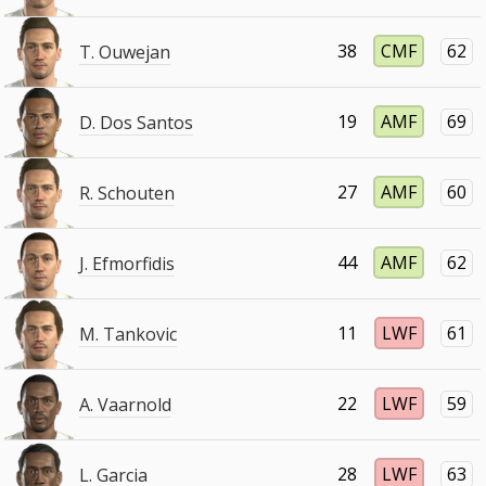
38
CMF
62
T. Ouwejan
19
AMF
69
D. Dos Santos
27
AMF
60
R. Schouten
44
AMF
62
J. Efmorfidis
11
LWF
61
M. Tankovic
22
LWF
59
A. Vaarnold
28
LWF
63
L. Garcia