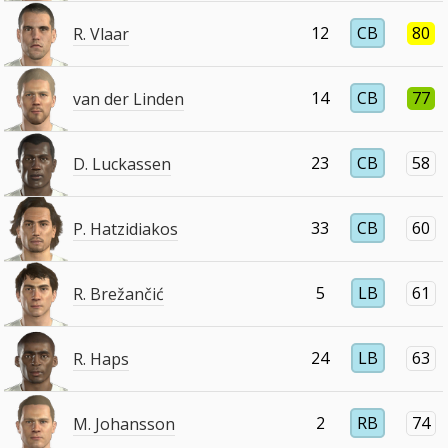
12
CB
80
R. Vlaar
14
CB
77
van der Linden
23
CB
58
D. Luckassen
33
CB
60
P. Hatzidiakos
5
LB
61
R. Brežančić
24
LB
63
R. Haps
2
RB
74
M. Johansson