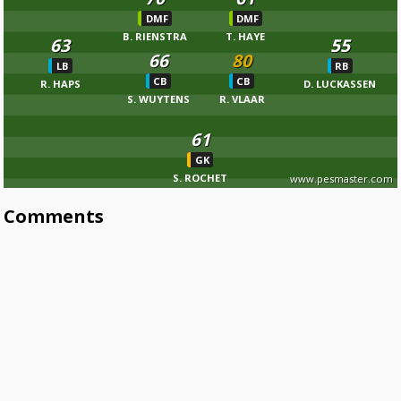
DMF
DMF
B. RIENSTRA
T. HAYE
63
55
66
80
LB
RB
CB
CB
R. HAPS
D. LUCKASSEN
S. WUYTENS
R. VLAAR
61
GK
S. ROCHET
www.pesmaster.com
Comments