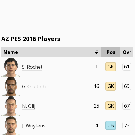
AZ PES 2016 Players
Name
#
Pos
Ovr
1
GK
61
S. Rochet
16
GK
69
G. Coutinho
25
GK
67
N. Olij
4
CB
73
J. Wuytens