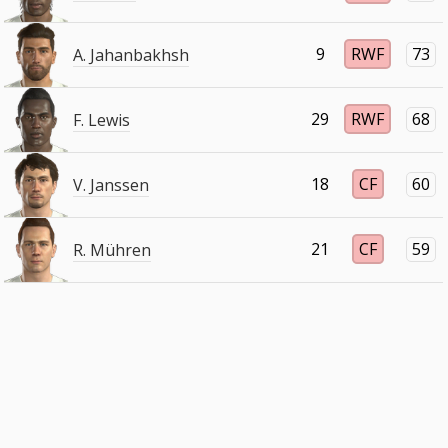
9
RWF
73
A. Jahanbakhsh
29
RWF
68
F. Lewis
18
CF
60
V. Janssen
21
CF
59
R. Mühren