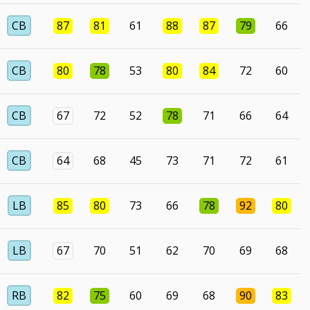
CB
87
81
61
88
87
79
66
CB
80
78
53
80
84
72
60
CB
67
72
52
78
71
66
64
CB
64
68
45
73
71
72
61
LB
85
80
73
66
78
92
80
LB
67
70
51
62
70
69
68
RB
82
75
60
69
68
90
83