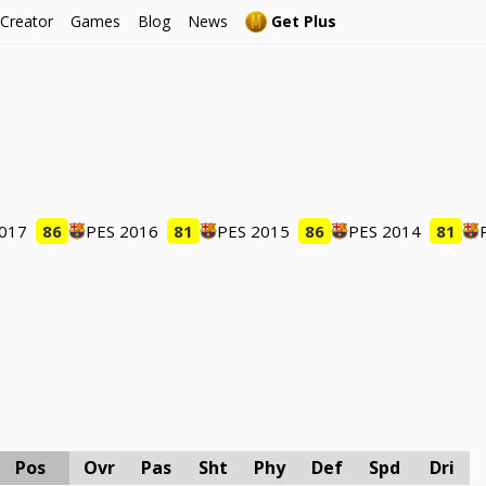
 Creator
Games
Blog
News
Get Plus
2017
86
PES 2016
81
PES 2015
86
PES 2014
81
Pos
Ovr
Pas
Sht
Phy
Def
Spd
Dri