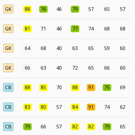
GK
88
76
46
79
57
65
57
GK
81
71
46
77
74
68
68
GK
64
68
40
63
65
59
60
GK
66
63
40
72
65
66
60
CB
88
85
70
88
91
75
69
CB
83
80
57
84
91
74
62
CB
79
66
57
82
82
79
65