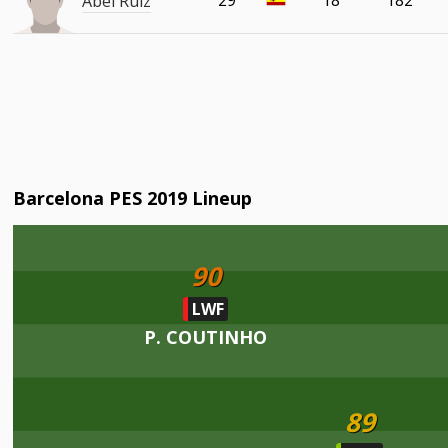
29
18
182
Abel Ruiz
Barcelona PES 2019 Lineup
90
LWF
P. COUTINHO
89