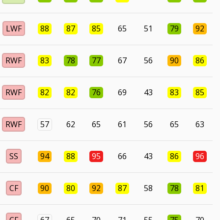
LWF
88
87
85
65
51
79
92
RWF
83
78
77
67
56
90
86
RWF
82
82
76
69
43
83
85
RWF
57
62
65
61
56
65
63
SS
94
88
95
66
43
86
96
CF
90
80
92
87
58
78
81