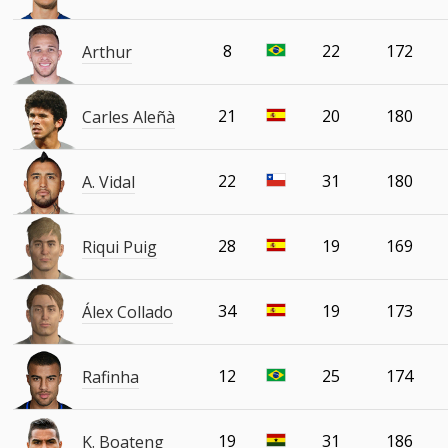
8
22
172
Arthur
21
20
180
Carles Aleñà
22
31
180
A. Vidal
28
19
169
Riqui Puig
34
19
173
Álex Collado
12
25
174
Rafinha
19
31
186
K. Boateng