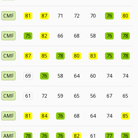
CMF
81
87
71
72
70
76
80
CMF
75
82
66
68
58
76
78
CMF
87
85
78
80
83
75
78
CMF
69
76
58
64
60
74
74
CMF
61
72
59
65
56
67
65
AMF
81
84
76
68
64
74
85
AMF
78
76
76
82
61
77
76