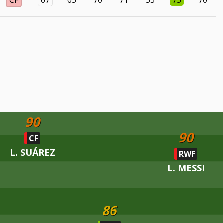
CF
67
65
70
71
55
75
70
90
90
CF
L. SUÁREZ
RWF
L. MESSI
86