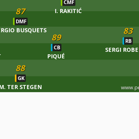
CMF
87
I. RAKITIĆ
DMF
83
ERGIO BUSQUETS
89
RB
CB
SERGI ROB
T
PIQUÉ
88
GK
M. TER STEGEN
www.p