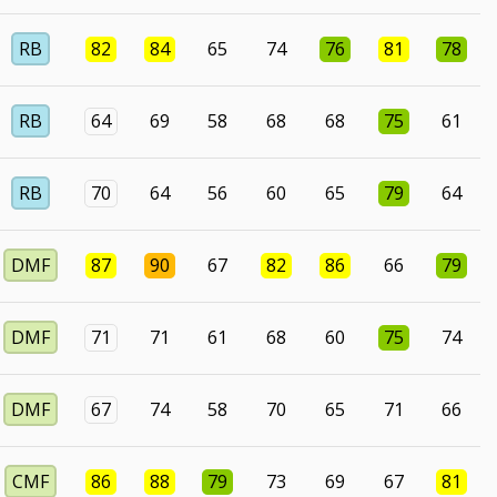
RB
82
84
65
74
76
81
78
RB
64
69
58
68
68
75
61
RB
70
64
56
60
65
79
64
DMF
87
90
67
82
86
66
79
DMF
71
71
61
68
60
75
74
DMF
67
74
58
70
65
71
66
CMF
86
88
79
73
69
67
81