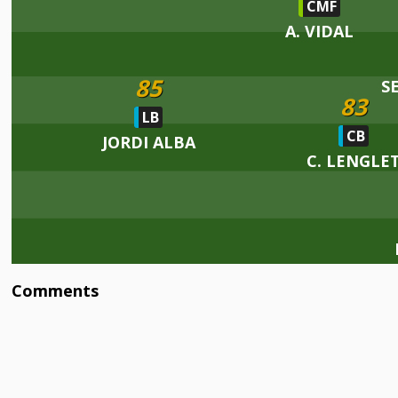
CMF
A. VIDAL
85
S
83
LB
CB
JORDI ALBA
C. LENGLE
Comments