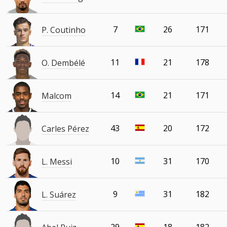
7
26
171
P. Coutinho
11
21
178
O. Dembélé
14
21
171
Malcom
43
20
172
Carles Pérez
10
31
170
L. Messi
9
31
182
L. Suárez