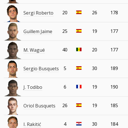
20
26
178
Sergi Roberto
25
19
177
Guillem Jaime
40
20
177
M. Wagué
5
30
189
Sergio Busquets
6
19
190
J. Todibo
26
19
185
Oriol Busquets
4
30
184
I. Rakitić