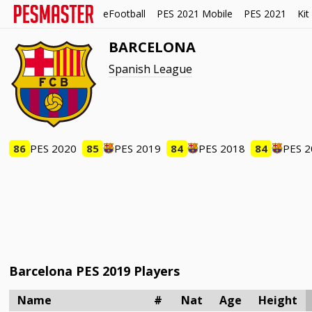
eFootball
PES 2021 Mobile
PES 2021
Kit
BARCELONA
Spanish League
86
PES 2020
85
PES 2019
84
PES 2018
84
PES 
Barcelona PES 2019 Players
Name
#
Nat
Age
Height