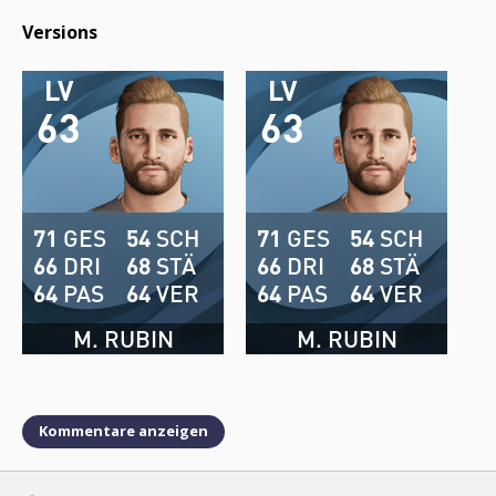
Versions
LV
LV
63
63
71
GES
54
SCH
71
GES
54
SCH
66
DRI
68
STÄ
66
DRI
68
STÄ
64
PAS
64
VER
64
PAS
64
VER
M. RUBIN
M. RUBIN
Kommentare anzeigen