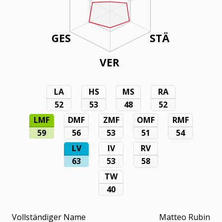
GES
STÄ
VER
LA
HS
MS
RA
52
53
48
52
LMF
DMF
ZMF
OMF
RMF
59
56
53
51
54
LV
IV
RV
63
53
58
TW
40
Vollständiger Name
Matteo Rubin