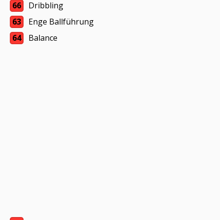
66
Dribbling
63
Enge Ballführung
64
Balance