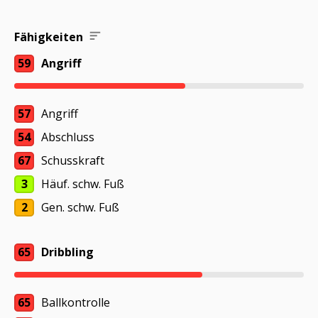
Fähigkeiten
59
Angriff
57
Angriff
54
Abschluss
67
Schusskraft
3
Häuf. schw. Fuß
2
Gen. schw. Fuß
65
Dribbling
65
Ballkontrolle