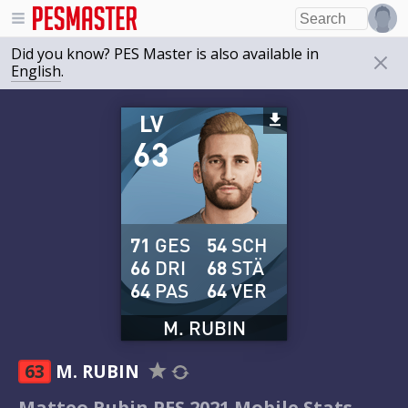
Did you know? PES Master is also available in
English
.
LV
63
71
GES
54
SCH
66
DRI
68
STÄ
64
PAS
64
VER
M. RUBIN
63
M. RUBIN
Matteo Rubin PES 2021 Mobile Stats