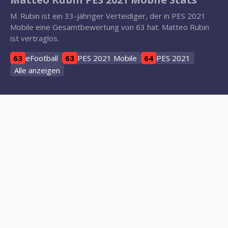
M. Rubin ist ein 33-jähriger Verteidiger, der in PES 2021
Mobile eine Gesamtbewertung von 63 hat. Matteo Rubin
ist vertraglos.
63
eFootball
63
PES 2021 Mobile
64
PES 2021
Alle anzeigen