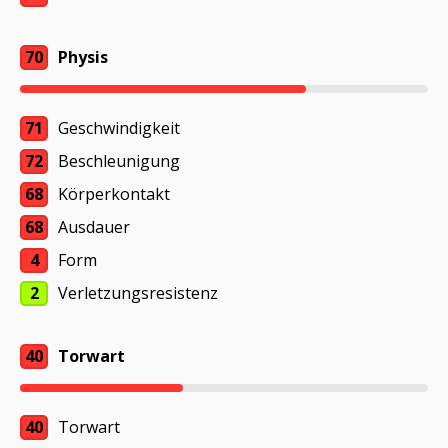
70
Physis
71
Geschwindigkeit
72
Beschleunigung
68
Körperkontakt
68
Ausdauer
4
Form
2
Verletzungsresistenz
40
Torwart
40
Torwart