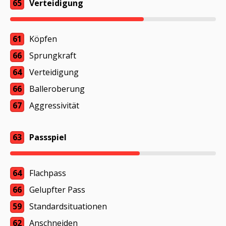
65
Verteidigung
61
Köpfen
66
Sprungkraft
64
Verteidigung
66
Balleroberung
67
Aggressivität
63
Passspiel
64
Flachpass
66
Gelupfter Pass
59
Standardsituationen
62
Anschneiden