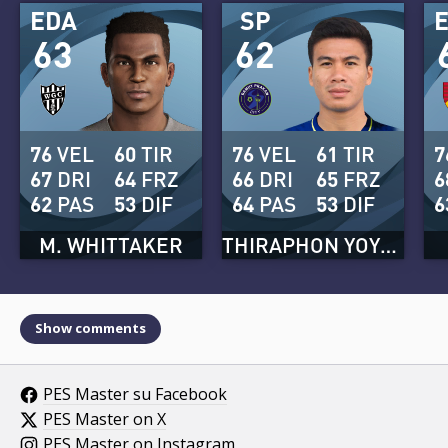
EDA
SP
63
62
76
VEL
60
TIR
76
VEL
61
TIR
7
67
DRI
64
FRZ
66
DRI
65
FRZ
6
62
PAS
53
DIF
64
PAS
53
DIF
6
M. WHITTAKER
THIRAPHON YOYOEI
Show comments
PES Master su Facebook
PES Master on X
PES Master on Instagram