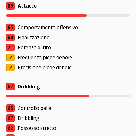
65
Attacco
65
Comportamento offensivo
60
Finalizzazione
71
Potenza di tiro
2
Frequenza piede debole
2
Precisione piede debole
67
Dribbling
65
Controllo palla
67
Dribbling
62
Possesso stretto