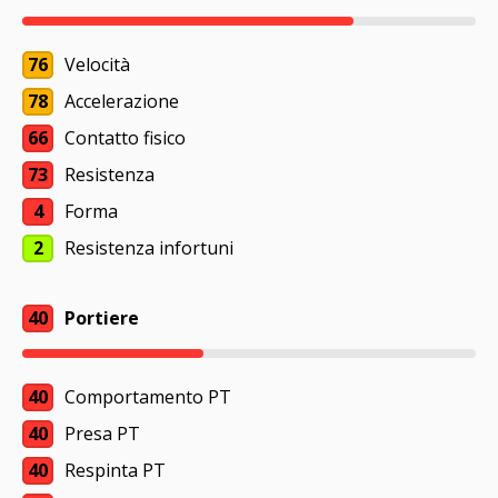
76
Velocità
78
Accelerazione
66
Contatto fisico
73
Resistenza
4
Forma
2
Resistenza infortuni
40
Portiere
40
Comportamento PT
40
Presa PT
40
Respinta PT