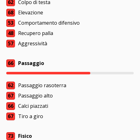
62
Colpo di testa
68
Elevazione
53
Comportamento difensivo
48
Recupero palla
57
Aggressività
66
Passaggio
62
Passaggio rasoterra
67
Passaggio alto
66
Calci piazzati
67
Tiro a giro
73
Fisico