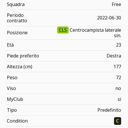
Squadra
Free
Periodo
2022-06-30
contratto
CLS
Centrocampista laterale
Posizione
sin.
Età
23
Piede preferito
Destra
Altezza (cm)
177
Peso
72
Viso
no
MyClub
sì
Tipo
Predefinito
Condition
C