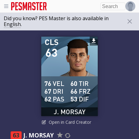
Did you know? PES Master is also available in
English
.
CLS
63
76
VEL
60
TIR
67
DRI
66
FRZ
62
PAS
53
DIF
J. MORSAY
Open in Card Creator
63
J. MORSAY