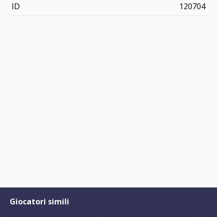
ID
120704
Giocatori simili