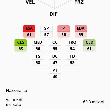
VEL
FRZ
DIF
ESA
SP
P
EDA
61
57
56
59
CLS
MED
CC
TRQ
CLD
63
56
55
54
61
TS
DC
TD
58
47
58
PT
40
Nazionalità
Valore di
€0,3 milioni
mercato