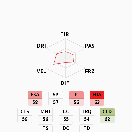
TIR
DRI
PAS
VEL
FRZ
DIF
ESA
SP
P
EDA
58
57
56
63
CLS
MED
CC
TRQ
CLD
59
56
55
54
62
TS
DC
TD