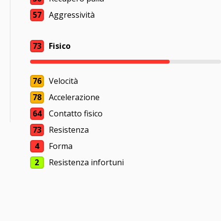
57
Aggressività
73
Fisico
76
Velocità
78
Accelerazione
64
Contatto fisico
73
Resistenza
4
Forma
2
Resistenza infortuni