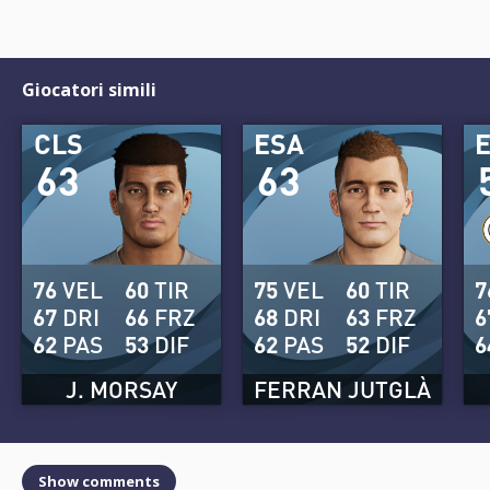
Giocatori simili
CLS
ESA
63
63
76
VEL
60
TIR
75
VEL
60
TIR
7
67
DRI
66
FRZ
68
DRI
63
FRZ
6
62
PAS
53
DIF
62
PAS
52
DIF
6
J. MORSAY
FERRAN JUTGLÀ
Show comments