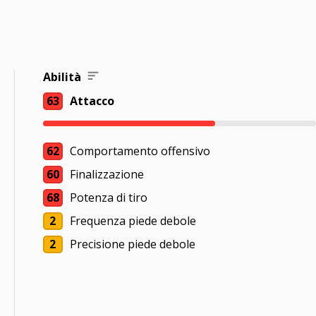
Abilità
63
Attacco
62
Comportamento offensivo
60
Finalizzazione
68
Potenza di tiro
2
Frequenza piede debole
2
Precisione piede debole