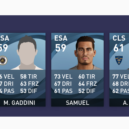
ESA
ESA
CLS
59
59
61
6
VEL
58
TIR
73
VEL
60
TIR
77
VE
7
DRI
63
FRZ
67
DRI
64
FRZ
68
DR
4
PAS
53
DIF
61
PAS
52
DIF
62
PA
M. GADDINI
SAMUEL
A