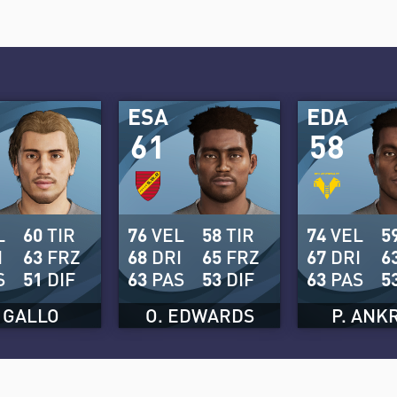
ESA
EDA
61
58
L
60
TIR
76
VEL
58
TIR
74
VEL
5
I
63
FRZ
68
DRI
65
FRZ
67
DRI
6
S
51
DIF
63
PAS
53
DIF
63
PAS
5
. GALLO
O. EDWARDS
P. ANK