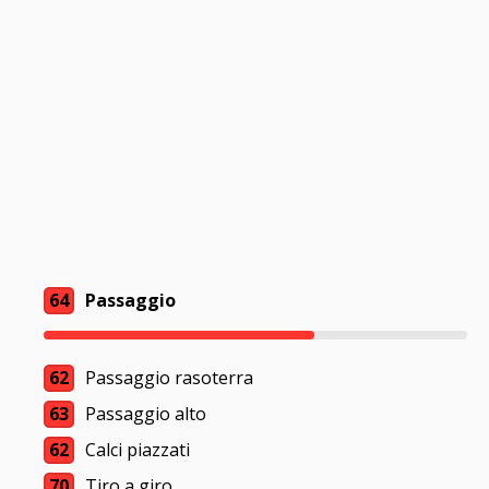
64
Passaggio
62
Passaggio rasoterra
63
Passaggio alto
62
Calci piazzati
70
Tiro a giro