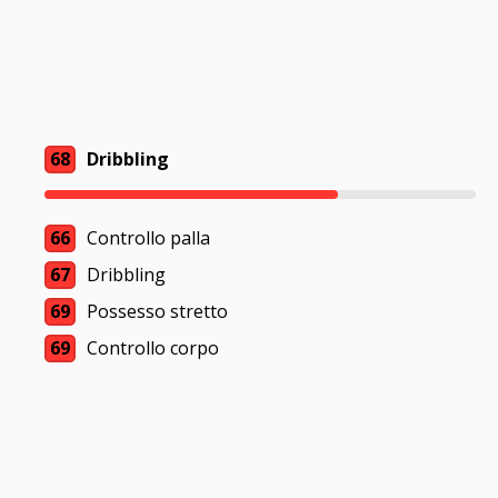
68
Dribbling
66
Controllo palla
67
Dribbling
69
Possesso stretto
69
Controllo corpo