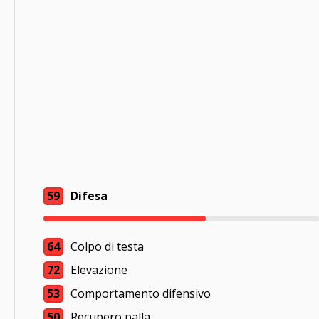
59
Difesa
64
Colpo di testa
72
Elevazione
53
Comportamento difensivo
50
Recupero palla