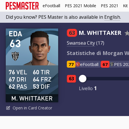
eFootball
PES 2021 Mobile
PES 2021
Kit
Did you know? PES Master is also available in
English
.
EDA
63
M. WHITTAKER
63
Swansea City
(17)
Statistiche di Morgan W
77
eFootball
67
PES 20
76
VEL
60
TIR
67
DRI
64
FRZ
63
62
PAS
53
DIF
1
Livello
M. WHITTAKER
Open in Card Creator