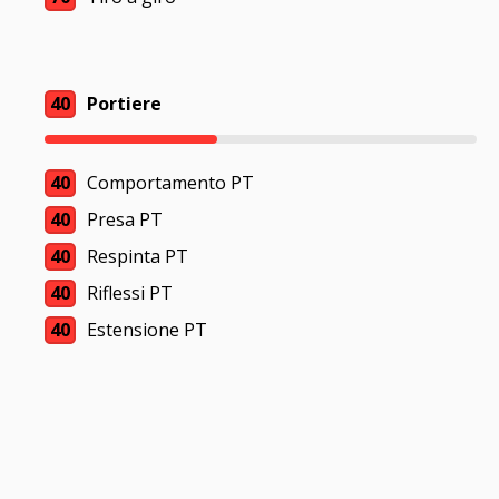
40
Portiere
40
Comportamento PT
40
Presa PT
40
Respinta PT
40
Riflessi PT
40
Estensione PT