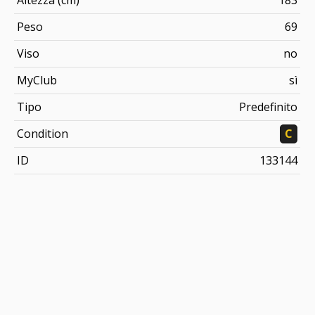
Altezza (cm)
183
Peso
69
Viso
no
MyClub
sì
Tipo
Predefinito
Condition
C
ID
133144