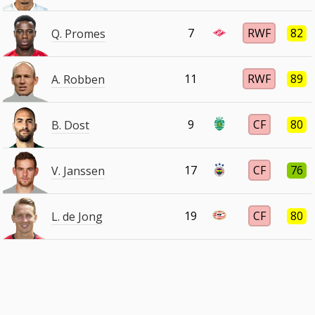
7
RWF
82
Q. Promes
11
RWF
89
A. Robben
9
CF
80
B. Dost
17
CF
76
V. Janssen
19
CF
80
L. de Jong