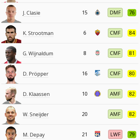
15
DMF
76
J. Clasie
6
CMF
84
K. Strootman
8
CMF
81
G. Wijnaldum
16
CMF
80
D. Pröpper
10
AMF
82
D. Klaassen
20
AMF
82
W. Sneijder
21
LWF
79
M. Depay