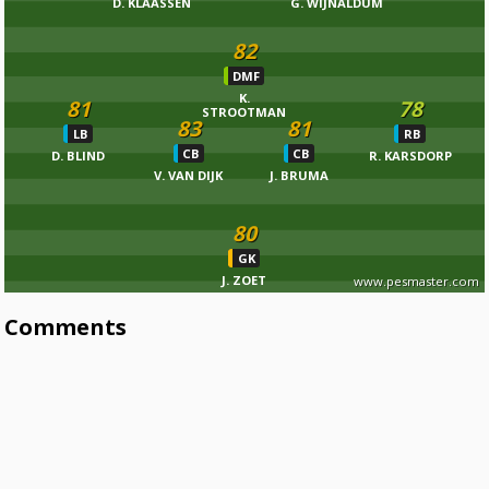
D. KLAASSEN
G. WIJNALDUM
82
DMF
K.
81
78
STROOTMAN
83
81
LB
RB
CB
CB
D. BLIND
R. KARSDORP
V. VAN DIJK
J. BRUMA
80
GK
J. ZOET
www.pesmaster.com
Comments