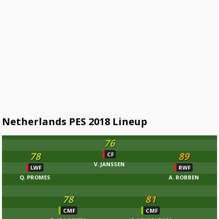
Netherlands PES 2018 Lineup
76
78
89
CF
V. JANSSEN
LWF
RWF
Q. PROMES
A. ROBBEN
78
81
CMF
CMF