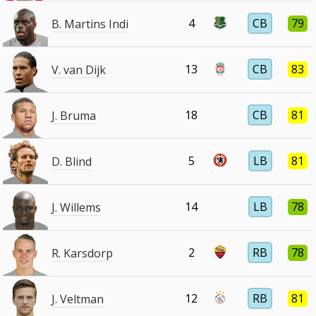
4
CB
79
B. Martins Indi
13
CB
83
V. van Dijk
18
CB
81
J. Bruma
5
LB
81
D. Blind
14
LB
78
J. Willems
2
RB
78
R. Karsdorp
12
RB
81
J. Veltman