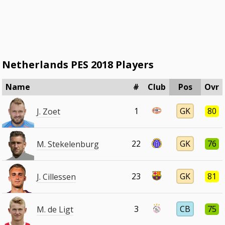
Netherlands PES 2018 Players
Name
#
Club
Pos
Ovr
1
GK
80
J. Zoet
22
GK
76
M. Stekelenburg
23
GK
81
J. Cillessen
3
CB
75
M. de Ligt