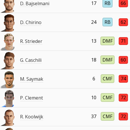
17
RB
66
D. Bajselmani
24
RB
62
D. Chirino
13
DMF
71
R. Strieder
18
DMF
60
G. Caschili
6
CMF
74
M. Saymak
10
CMF
72
P. Clement
37
CMF
72
R. Koolwijk