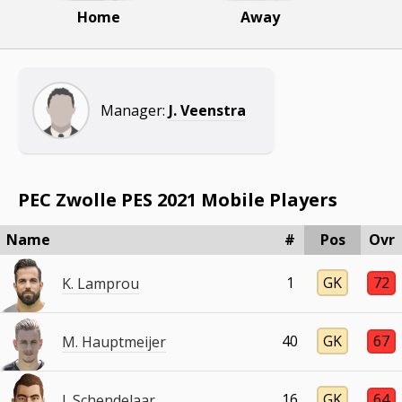
Home
Away
Manager:
J. Veenstra
PEC Zwolle PES 2021 Mobile Players
Name
#
Pos
Ovr
1
GK
72
K. Lamprou
40
GK
67
M. Hauptmeijer
16
GK
64
J. Schendelaar