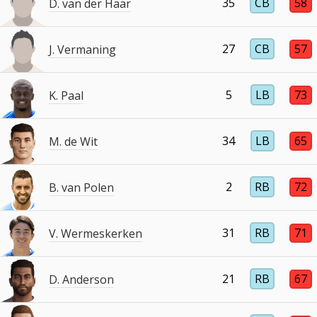
35
CB
58
D. van der Haar
27
CB
57
J. Vermaning
5
LB
73
K. Paal
34
LB
65
M. de Wit
2
RB
72
B. van Polen
31
RB
71
V. Wermeskerken
21
RB
67
D. Anderson