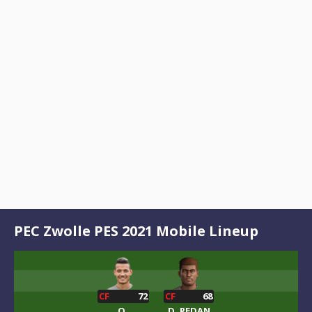
PEC Zwolle PES 2021 Mobile Lineup
CF
72
CF
68
O.
D. REDAN