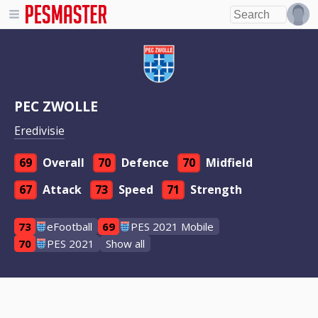
PEC ZWOLLE
Eredivisie
69
Overall
70
Defence
70
Midfield
67
Attack
73
Speed
71
Strength
73
eFootball
69
PES 2021 Mobile
70
PES 2021
Show all