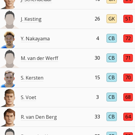
26
GK
51
J. Kesting
4
CB
72
Y. Nakayama
30
CB
71
M. van der Werff
15
CB
70
S. Kersten
3
CB
68
S. Voet
33
CB
64
R. van Den Berg