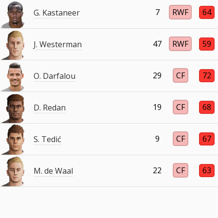
7
RWF
64
G. Kastaneer
47
RWF
59
J. Westerman
29
CF
72
O. Darfalou
19
CF
68
D. Redan
9
CF
67
S. Tedić
22
CF
63
M. de Waal