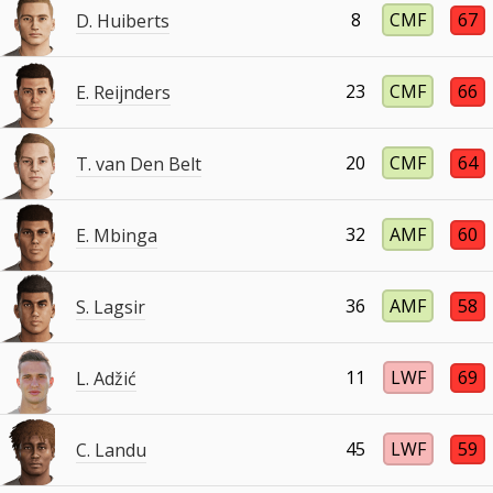
8
CMF
67
D. Huiberts
23
CMF
66
E. Reijnders
20
CMF
64
T. van Den Belt
32
AMF
60
E. Mbinga
36
AMF
58
S. Lagsir
11
LWF
69
L. Adžić
45
LWF
59
C. Landu