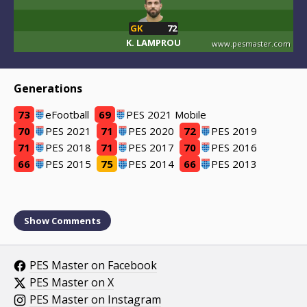
GK
72
K. LAMPROU
www.pesmaster.com
Generations
73
eFootball
69
PES 2021 Mobile
70
PES 2021
71
PES 2020
72
PES 2019
71
PES 2018
71
PES 2017
70
PES 2016
66
PES 2015
75
PES 2014
66
PES 2013
Show
Comments
PES Master on Facebook
PES Master on X
PES Master on Instagram