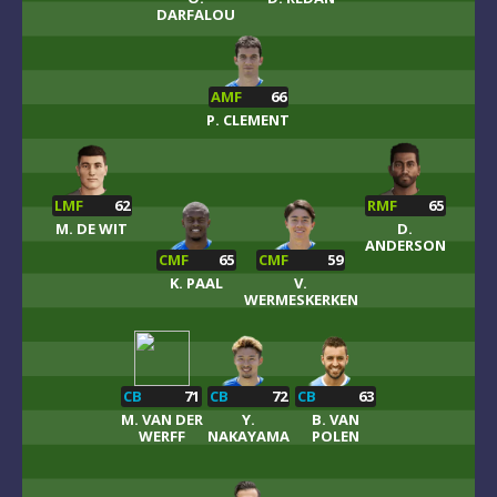
DARFALOU
AMF
66
P. CLEMENT
LMF
62
RMF
65
M. DE WIT
D.
ANDERSON
CMF
65
CMF
59
K. PAAL
V.
WERMESKERKEN
CB
71
CB
72
CB
63
M. VAN DER
Y.
B. VAN
WERFF
NAKAYAMA
POLEN