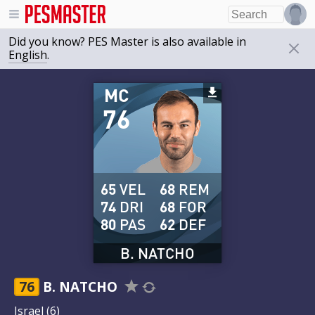
Did you know? PES Master is also available in
English
.
MC
76
65
VEL
68
REM
74
DRI
68
FOR
80
PAS
62
DEF
B. NATCHO
76
B. NATCHO
Israel
(6)