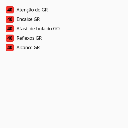
40
Atenção do GR
40
Encaixe GR
40
Afast. de bola do GO
40
Reflexos GR
40
Alcance GR