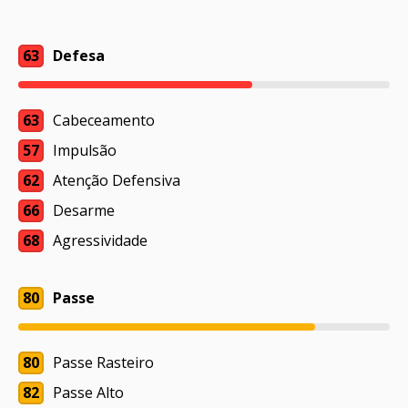
63
Defesa
63
Cabeceamento
57
Impulsão
62
Atenção Defensiva
66
Desarme
68
Agressividade
80
Passe
80
Passe Rasteiro
82
Passe Alto