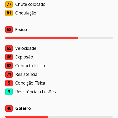
77
Chute colocado
81
Ondulação
68
Físico
65
Velocidade
68
Explosão
68
Contacto Físico
71
Resistência
5
Condição Física
3
Resistência a Lesões
40
Goleiro