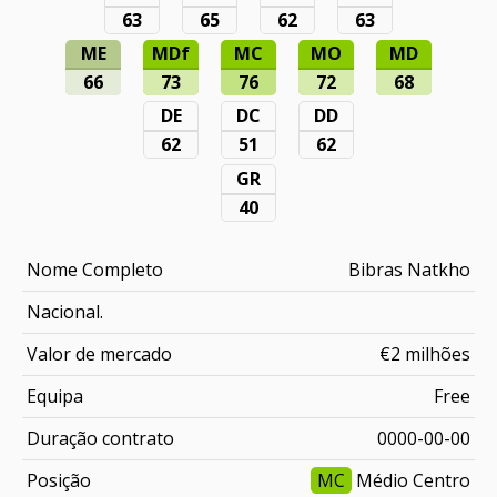
63
65
62
63
ME
MDf
MC
MO
MD
66
73
76
72
68
DE
DC
DD
62
51
62
GR
40
Nome Completo
Bibras Natkho
Nacional.
Valor de mercado
€2 milhões
Equipa
Free
Duração contrato
0000-00-00
Posição
MC
Médio Centro