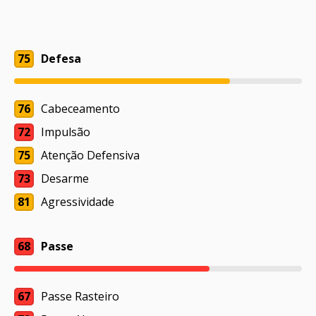
75
Defesa
76
Cabeceamento
72
Impulsão
75
Atenção Defensiva
73
Desarme
81
Agressividade
68
Passe
67
Passe Rasteiro