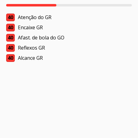
40
Atenção do GR
40
Encaixe GR
40
Afast. de bola do GO
40
Reflexos GR
40
Alcance GR