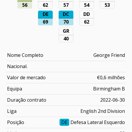
56
62
57
54
53
DE
DC
DD
69
70
62
GR
40
Nome Completo
George Friend
Nacional.
Valor de mercado
€0,6 milhões
Equipa
Birmingham B
Duração contrato
2022-06-30
Liga
English 2nd Division
Posição
DE
Defesa Lateral Esquerdo