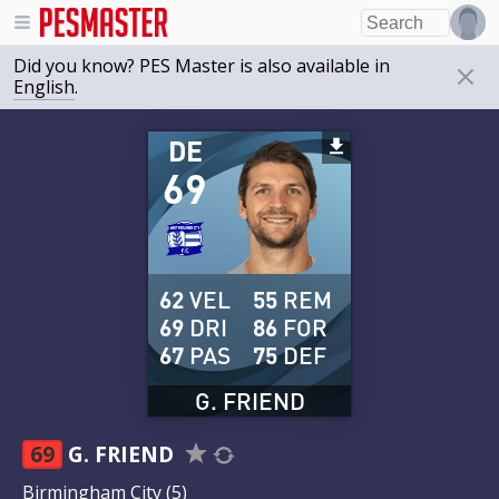
Did you know? PES Master is also available in
English
.
DE
69
62
VEL
55
REM
69
DRI
86
FOR
67
PAS
75
DEF
G. FRIEND
69
G. FRIEND
Birmingham City
(5)