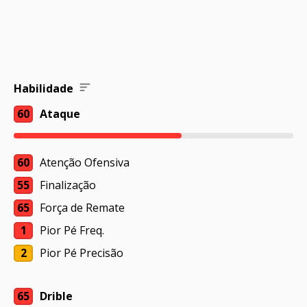
Habilidade
60
Ataque
60
Atenção Ofensiva
55
Finalização
65
Força de Remate
1
Pior Pé Freq.
2
Pior Pé Precisão
65
Drible