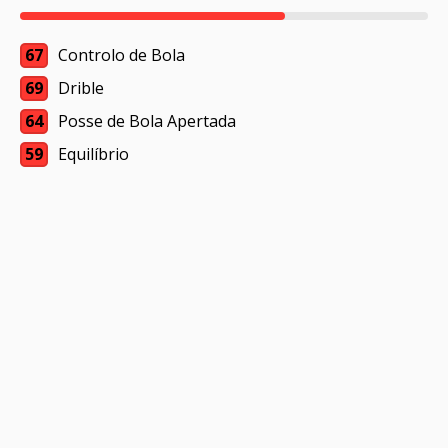
67
Controlo de Bola
69
Drible
64
Posse de Bola Apertada
59
Equilíbrio