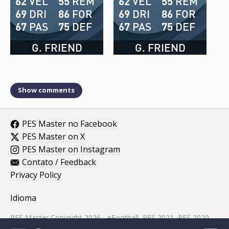
62
VEL
55
REM
62
VEL
55
REM
69
DRI
86
FOR
69
DRI
86
FOR
67
PAS
75
DEF
67
PAS
75
DEF
G. FRIEND
G. FRIEND
Show comments
PES Master no Facebook
PES Master on X
PES Master on Instagram
Contato / Feedback
Privacy Policy
Idioma
PES Master Copyright 2026 - eFootball, PES 2021, PES 2020,
PES 2019, PES 2018, PES 2017, PES 2016, PES 2015, PES