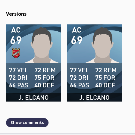
Versions
AC
AC
69
69
77
VEL
72
REM
77
VEL
72
REM
72
DRI
75
FOR
72
DRI
75
FOR
66
PAS
40
DEF
66
PAS
40
DEF
J. ELCANO
J. ELCANO
Show comments