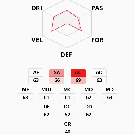
DRI
PAS
VEL
FOR
DEF
AE
SA
AC
AD
63
66
69
63
ME
MDf
MC
MO
MD
63
61
61
62
63
DE
DC
DD
62
52
62
GR
40