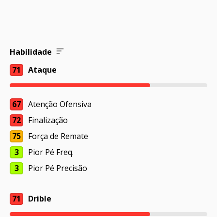
Habilidade
71
Ataque
67
Atenção Ofensiva
72
Finalização
75
Força de Remate
3
Pior Pé Freq.
3
Pior Pé Precisão
71
Drible