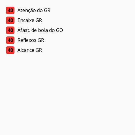
40
Atenção do GR
40
Encaixe GR
40
Afast. de bola do GO
40
Reflexos GR
40
Alcance GR