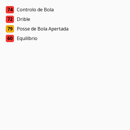
74
Controlo de Bola
72
Drible
79
Posse de Bola Apertada
60
Equilíbrio