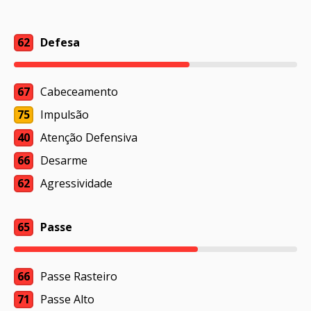
62
Defesa
67
Cabeceamento
75
Impulsão
40
Atenção Defensiva
66
Desarme
62
Agressividade
65
Passe
66
Passe Rasteiro
71
Passe Alto