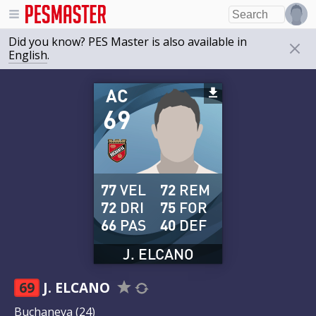
Did you know? PES Master is also available in
English
.
AC
69
77
VEL
72
REM
72
DRI
75
FOR
66
PAS
40
DEF
J. ELCANO
69
J. ELCANO
Buchaneva
(24)