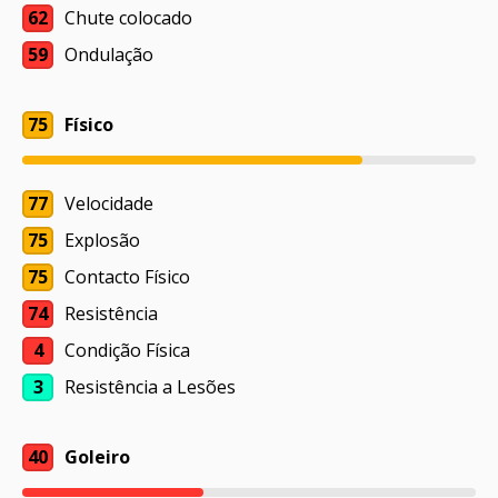
62
Chute colocado
59
Ondulação
75
Físico
77
Velocidade
75
Explosão
75
Contacto Físico
74
Resistência
4
Condição Física
3
Resistência a Lesões
40
Goleiro