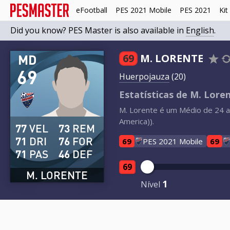
eFootball
PES 2021 Mobile
PES 2021
Kit
Did you know? PES Master is also available in
English
.
MD
69
M. LORENTE
69
Huerpojauza
(20)
Estatísticas de M. Lore
M. Lorente é um Médio de 24 a
America)).
77
VEL
73
REM
71
DRI
76
FOR
69
PES 2021 Mobile
69
71
PAS
46
DEF
69
M. LORENTE
1
Nível