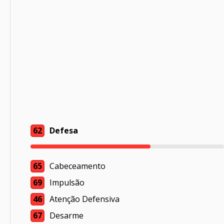
62
Defesa
65
Cabeceamento
69
Impulsão
46
Atenção Defensiva
67
Desarme