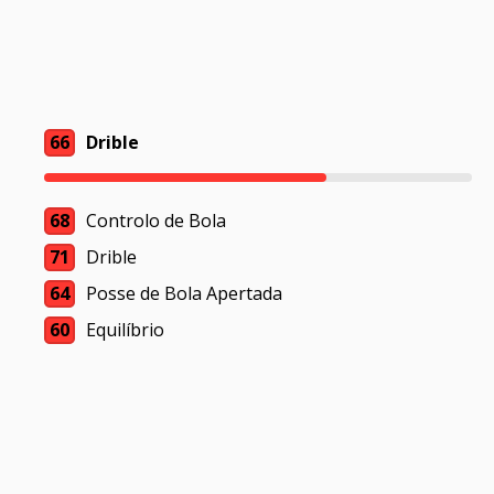
66
Drible
68
Controlo de Bola
71
Drible
64
Posse de Bola Apertada
60
Equilíbrio