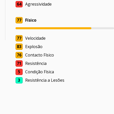
64
Agressividade
77
Físico
77
Velocidade
83
Explosão
76
Contacto Físico
71
Resistência
5
Condição Física
3
Resistência a Lesões