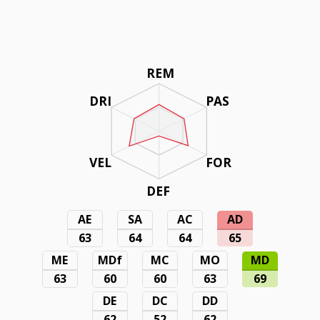
REM
DRI
PAS
VEL
FOR
DEF
AE
SA
AC
AD
63
64
64
65
ME
MDf
MC
MO
MD
63
60
60
63
69
DE
DC
DD
62
52
62