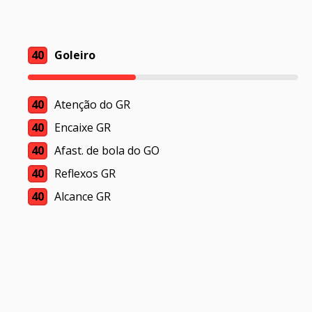
40
Goleiro
40
Atenção do GR
40
Encaixe GR
40
Afast. de bola do GO
40
Reflexos GR
40
Alcance GR