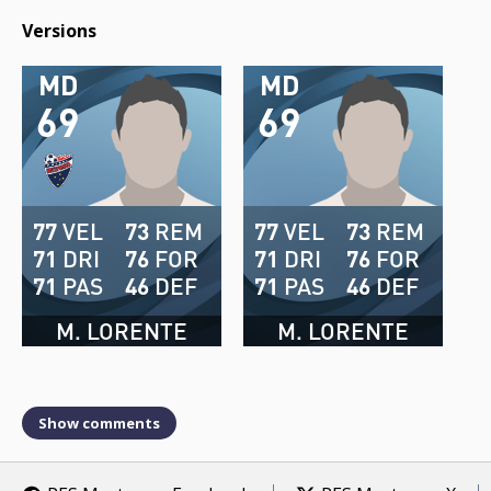
Versions
MD
MD
69
69
77
VEL
73
REM
77
VEL
73
REM
71
DRI
76
FOR
71
DRI
76
FOR
71
PAS
46
DEF
71
PAS
46
DEF
M. LORENTE
M. LORENTE
Show comments