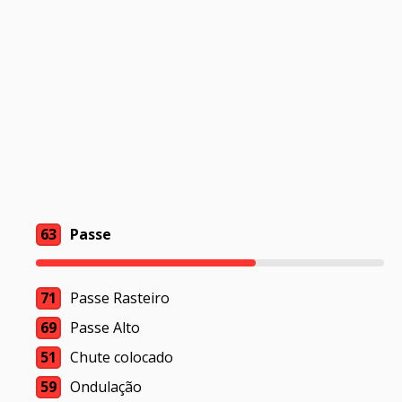
63
Passe
71
Passe Rasteiro
69
Passe Alto
51
Chute colocado
59
Ondulação