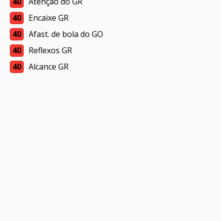
40
Atenção do GR
40
Encaixe GR
40
Afast. de bola do GO
40
Reflexos GR
40
Alcance GR