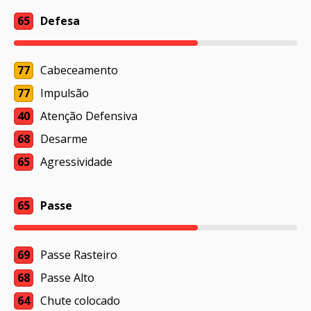
65
Defesa
77
Cabeceamento
77
Impulsão
40
Atenção Defensiva
68
Desarme
65
Agressividade
65
Passe
69
Passe Rasteiro
68
Passe Alto
64
Chute colocado