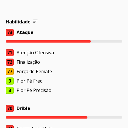
Habilidade
73
Ataque
71
Atenção Ofensiva
72
Finalização
77
Força de Remate
3
Pior Pé Freq.
3
Pior Pé Precisão
70
Drible