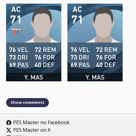
AC
AC
71
71
76
VEL
72
REM
76
VEL
72
REM
73
DRI
76
FOR
73
DRI
76
FOR
69
PAS
40
DEF
69
PAS
40
DEF
Y. MAS
Y. MAS
Show comments
PES Master no Facebook
PES Master on X