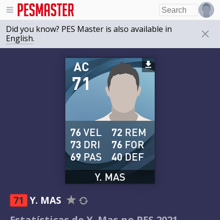
Did you know? PES Master is also available in
English
.
AC
71
76
VEL
72
REM
73
DRI
76
FOR
69
PAS
40
DEF
Y. MAS
71
Y. MAS
Estatísticas de Y. Mas no PES 2021