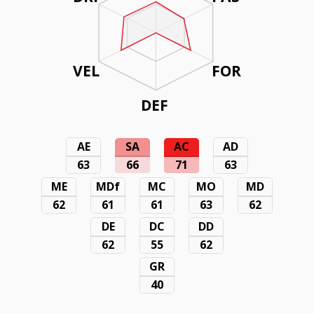
VEL
FOR
DEF
AE
SA
AC
AD
63
66
71
63
ME
MDf
MC
MO
MD
62
61
61
63
62
DE
DC
DD
62
55
62
GR
40