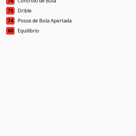
74
Controlo de Bola
73
Drible
74
Posse de Bola Apertada
60
Equilíbrio