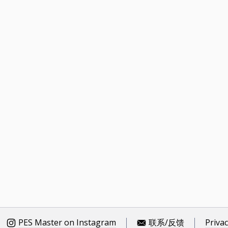
PES Master on Instagram
联系/反馈
Privac