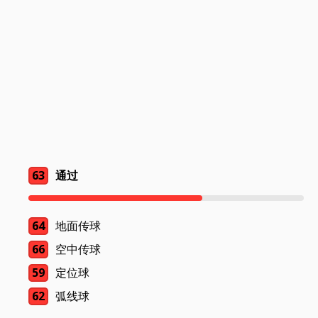
63
通过
64
地面传球
66
空中传球
59
定位球
62
弧线球