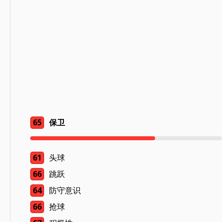
65
保卫
61
头球
66
跳跃
64
防守意识
66
抢球