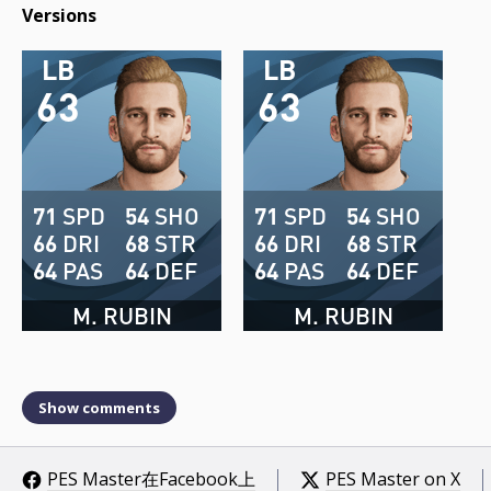
Versions
LB
LB
63
63
71
SPD
54
SHO
71
SPD
54
SHO
66
DRI
68
STR
66
DRI
68
STR
64
PAS
64
DEF
64
PAS
64
DEF
M. RUBIN
M. RUBIN
Show comments
PES Master在Facebook上
PES Master on X