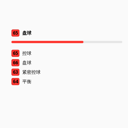
65
盘球
65
控球
66
盘球
63
紧密控球
64
平衡