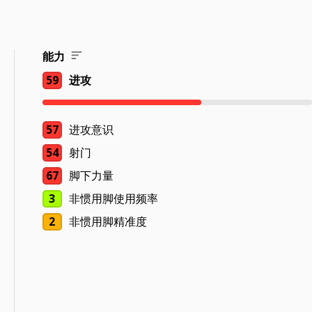
能力
59
进攻
57
进攻意识
54
射门
67
脚下力量
3
非惯用脚使用频率
2
非惯用脚精准度