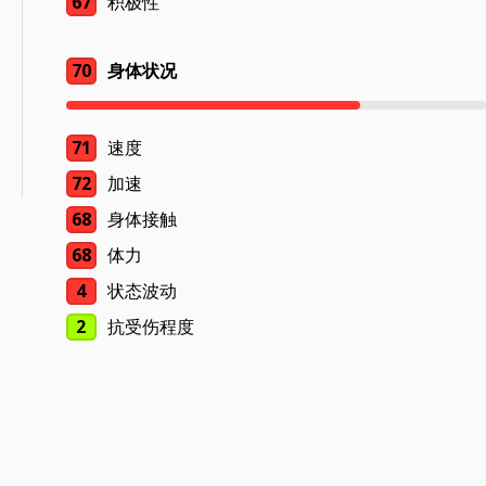
67
积极性
70
身体状况
71
速度
72
加速
68
身体接触
68
体力
4
状态波动
2
抗受伤程度