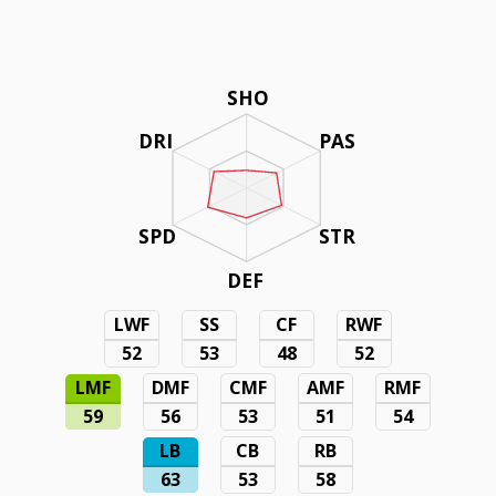
SHO
DRI
PAS
SPD
STR
DEF
LWF
SS
CF
RWF
52
53
48
52
LMF
DMF
CMF
AMF
RMF
59
56
53
51
54
LB
CB
RB
63
53
58