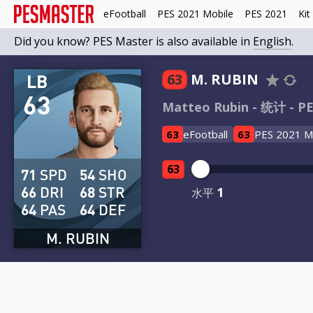
eFootball
PES 2021 Mobile
PES 2021
Kit
Did you know? PES Master is also available in
English
.
LB
63
M. RUBIN
63
Matteo Rubin - 统计 - PE
63
eFootball
63
PES 2021 M
63
71
SPD
54
SHO
66
DRI
68
STR
1
水平
64
PAS
64
DEF
M. RUBIN