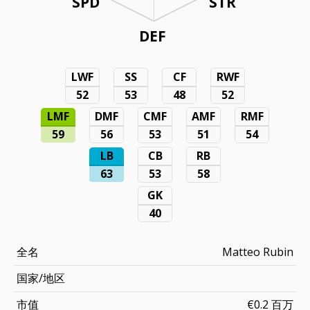
SPD
STR
DEF
LWF
SS
CF
RWF
52
53
48
52
LMF
DMF
CMF
AMF
RMF
59
56
53
51
54
LB
CB
RB
63
53
58
GK
40
全名
Matteo Rubin
国家/地区
市值
€0.2 百万