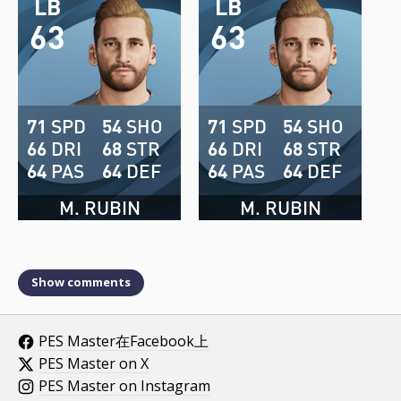
LB
LB
63
63
71
SPD
54
SHO
71
SPD
54
SHO
66
DRI
68
STR
66
DRI
68
STR
64
PAS
64
DEF
64
PAS
64
DEF
M. RUBIN
M. RUBIN
Show comments
PES Master在Facebook上
PES Master on X
PES Master on Instagram