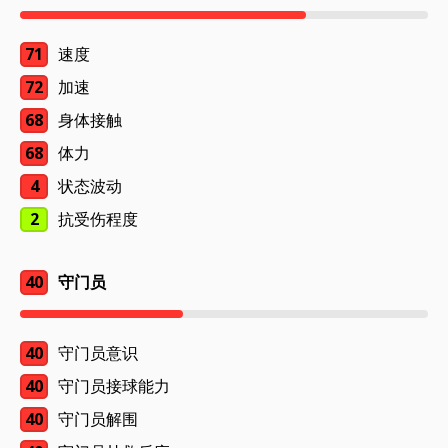
71
速度
72
加速
68
身体接触
68
体力
4
状态波动
2
抗受伤程度
40
守门员
40
守门员意识
40
守门员接球能力
40
守门员解围