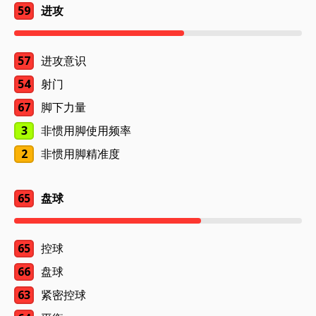
59
进攻
57
进攻意识
54
射门
67
脚下力量
3
非惯用脚使用频率
2
非惯用脚精准度
65
盘球
65
控球
66
盘球
63
紧密控球