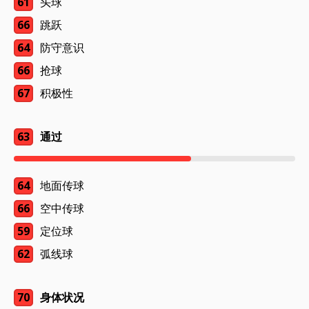
61
头球
66
跳跃
64
防守意识
66
抢球
67
积极性
63
通过
64
地面传球
66
空中传球
59
定位球
62
弧线球
70
身体状况