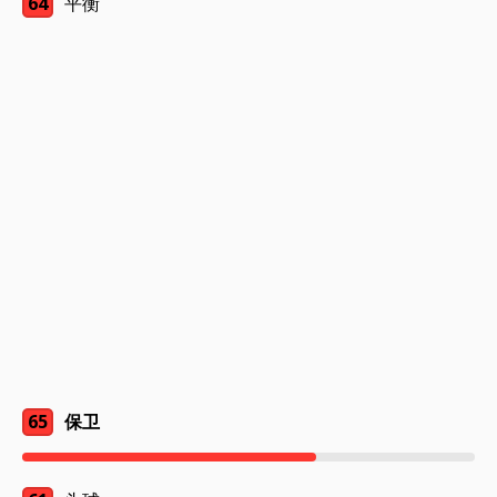
64
平衡
65
保卫