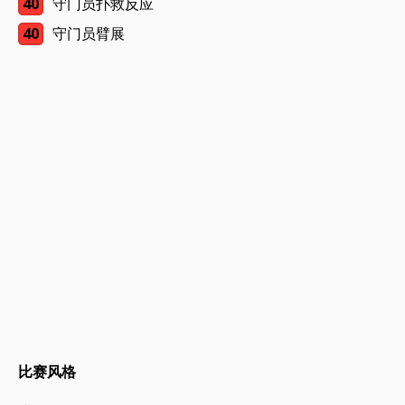
40
守门员扑救反应
40
守门员臂展
比赛风格