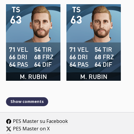
TS
TS
63
63
71
VEL
54
TIR
71
VEL
54
TIR
66
DRI
68
FRZ
66
DRI
68
FRZ
64
PAS
64
DIF
64
PAS
64
DIF
M. RUBIN
M. RUBIN
Show comments
PES Master su Facebook
PES Master on X