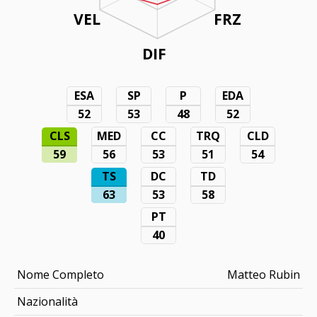
VEL
FRZ
DIF
ESA
SP
P
EDA
52
53
48
52
CLS
MED
CC
TRQ
CLD
59
56
53
51
54
TS
DC
TD
63
53
58
PT
40
Nome Completo
Matteo Rubin
Nazionalità