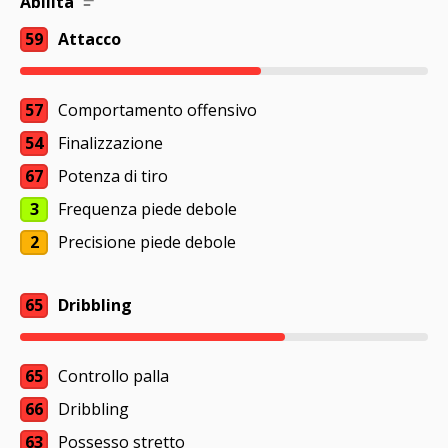
Abilità
59
Attacco
57
Comportamento offensivo
54
Finalizzazione
67
Potenza di tiro
3
Frequenza piede debole
2
Precisione piede debole
65
Dribbling
65
Controllo palla
66
Dribbling
63
Possesso stretto