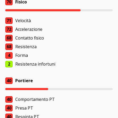
70
Fisico
71
Velocità
72
Accelerazione
68
Contatto fisico
68
Resistenza
4
Forma
2
Resistenza infortuni
40
Portiere
40
Comportamento PT
40
Presa PT
40
Respinta PT