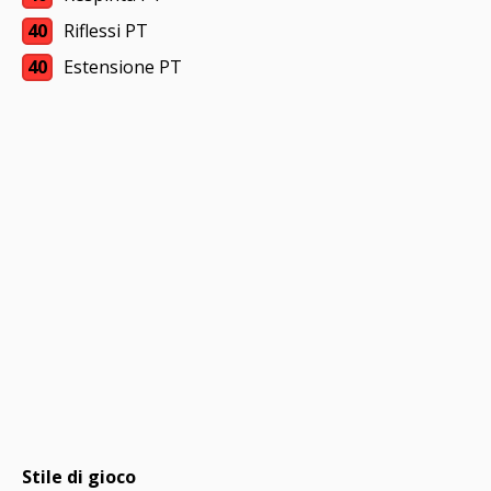
40
Riflessi PT
40
Estensione PT
Stile di gioco