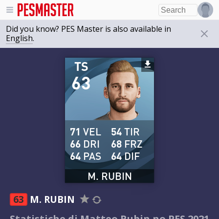
Did you know? PES Master is also available in
English
.
TS
63
71
VEL
54
TIR
66
DRI
68
FRZ
64
PAS
64
DIF
M. RUBIN
63
M. RUBIN
Statistiche di Matteo Rubin no PES 2021