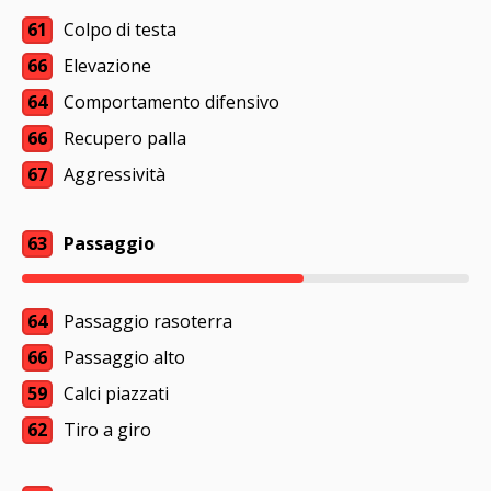
61
Colpo di testa
66
Elevazione
64
Comportamento difensivo
66
Recupero palla
67
Aggressività
63
Passaggio
64
Passaggio rasoterra
66
Passaggio alto
59
Calci piazzati
62
Tiro a giro