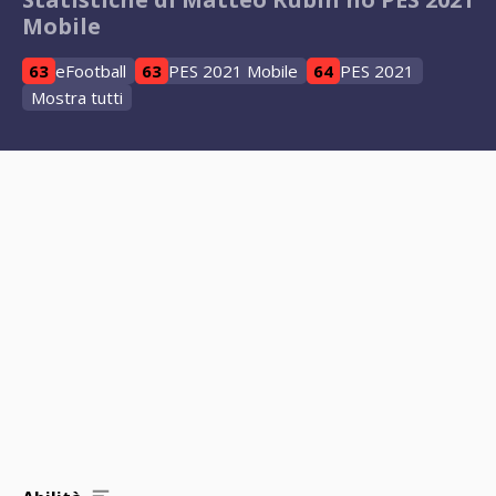
Mobile
63
eFootball
63
PES 2021 Mobile
64
PES 2021
Mostra tutti