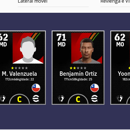
Lateral móvel
Revienga e Vi
62
71
62
MD
MD
MO
M. Valenzuela
Benjamín Ortiz
Yoon
172cm
66kg
Idade: 22
171cm
58kg
Idade: 25
182c