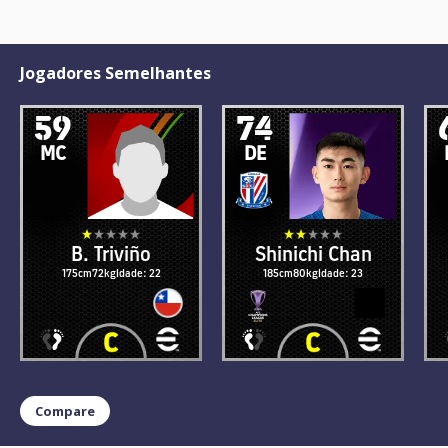
Jogadores Semelhantes
59
74
MC
DE
B. Triviño
Shinichi Chan
175cm
72kg
Idade: 22
185cm
80kg
Idade: 23
Compare