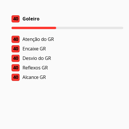
40
Goleiro
40
Atenção do GR
40
Encaixe GR
40
Desvio do GR
40
Reflexos GR
40
Alcance GR