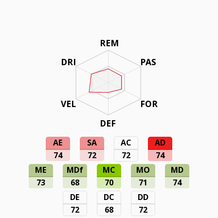
REM
DRI
PAS
VEL
FOR
DEF
AE
SA
AC
AD
74
72
72
74
ME
MDf
MC
MO
MD
73
68
70
71
74
DE
DC
DD
72
68
72