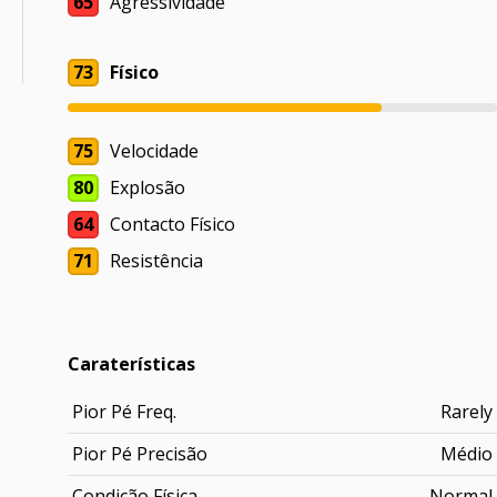
65
Agressividade
73
Físico
75
Velocidade
80
Explosão
64
Contacto Físico
71
Resistência
Caraterísticas
Pior Pé Freq.
Rarely
Pior Pé Precisão
Médio
Condição Física
Normal