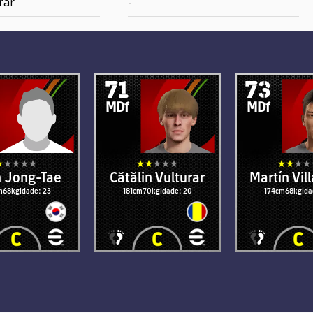
rar
-
71
73
MDf
MDf
 Jong-Tae
Cătălin Vulturar
Martín Vill
m
68kg
Idade: 23
181cm
70kg
Idade: 20
174cm
68kg
Ida