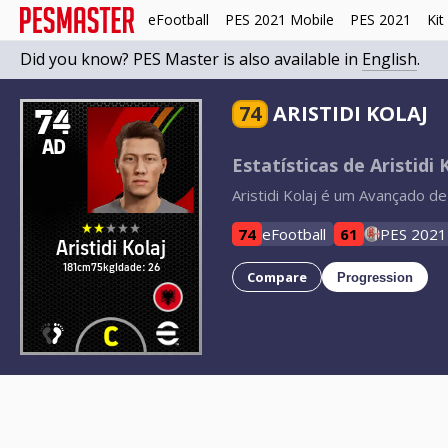
eFootball
PES 2021 Mobile
PES 2021
Kit
Did you know? PES Master is also available in
English
.
74
74
ARISTIDI KOLAJ
AD
Estatísticas de Aristidi 
Aristidi Kolaj é um Avançado de
74
eFootball
61
PES 2021
Aristidi Kolaj
181cm
75kg
Idade: 26
Compare
Progression