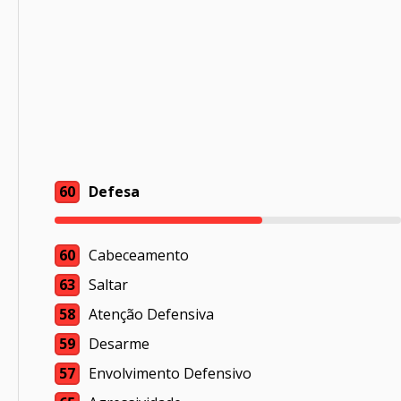
60
Defesa
60
Cabeceamento
63
Saltar
58
Atenção Defensiva
59
Desarme
57
Envolvimento Defensivo