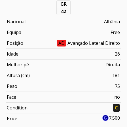
GR
42
Nacional.
Albânia
Equipa
Free
Posição
AD
Avançado Lateral Direito
Idade
26
Melhor pé
Direita
Altura (cm)
181
Peso
75
Face
no
Condition
C
7.500
Price