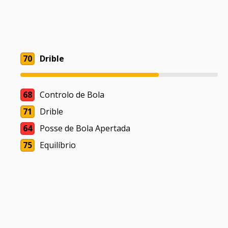
70
Drible
68
Controlo de Bola
71
Drible
64
Posse de Bola Apertada
75
Equilíbrio