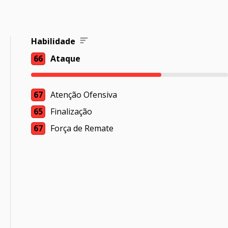
Habilidade
66
Ataque
67
Atenção Ofensiva
65
Finalização
67
Força de Remate