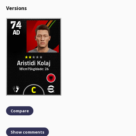
Versions
74
AD
Aristidi Kolaj
181cm
75kg
Idade: 26
Compare
Show comments