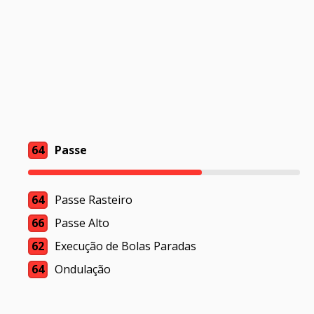
64
Passe
64
Passe Rasteiro
66
Passe Alto
62
Execução de Bolas Paradas
64
Ondulação