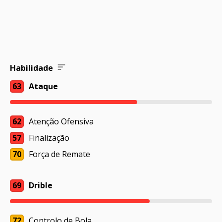
Habilidade
63
Ataque
62
Atenção Ofensiva
57
Finalização
70
Força de Remate
69
Drible
72
Controlo de Bola