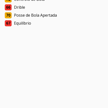
66
Drible
70
Posse de Bola Apertada
67
Equilíbrio