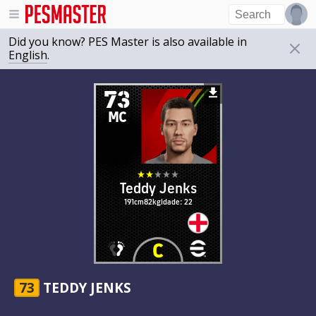
Did you know? PES Master is also available in
English
.
73
MC
Teddy Jenks
191cm
82kg
Idade: 22
73
TEDDY JENKS