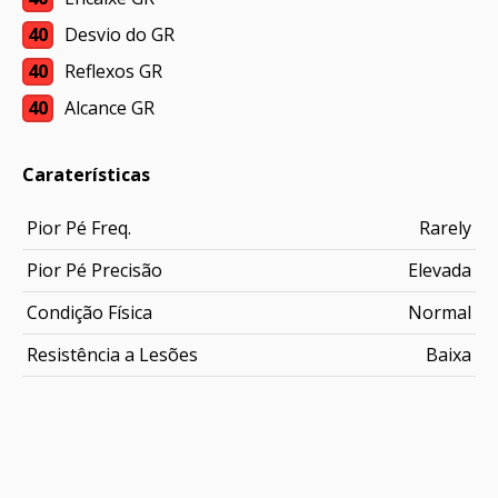
40
Desvio do GR
40
Reflexos GR
40
Alcance GR
Caraterísticas
Pior Pé Freq.
Rarely
Pior Pé Precisão
Elevada
Condição Física
Normal
Resistência a Lesões
Baixa