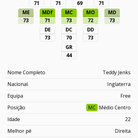
71
71
69
71
ME
MDf
MC
MO
MD
73
71
73
72
73
DE
DC
DD
73
70
73
GR
44
Nome Completo
Teddy Jenks
Nacional.
Inglaterra
Equipa
Free
Posição
MC
Médio Centro
Idade
22
Melhor pé
Direita