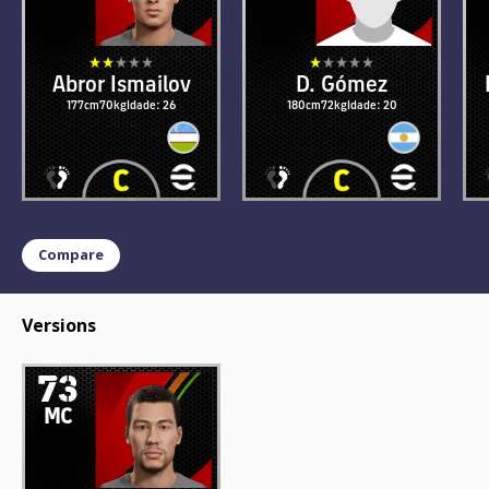
Abror Ismailov
D. Gómez
177cm
70kg
Idade: 26
180cm
72kg
Idade: 20
Compare
Versions
73
MC