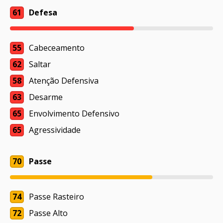
61
Defesa
55
Cabeceamento
62
Saltar
58
Atenção Defensiva
63
Desarme
65
Envolvimento Defensivo
65
Agressividade
70
Passe
74
Passe Rasteiro
72
Passe Alto