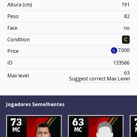
Altura (cm)
191
Peso
82
Face
no
Condition
C
7.000
Price
ID
133566
63
Max level
Suggest correct Max Level
Jogadores Semelhantes
73
63
MC
MC