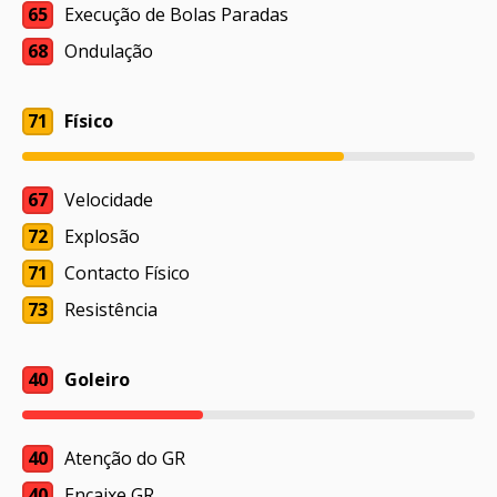
65
Execução de Bolas Paradas
68
Ondulação
71
Físico
67
Velocidade
72
Explosão
71
Contacto Físico
73
Resistência
40
Goleiro
40
Atenção do GR
40
Encaixe GR