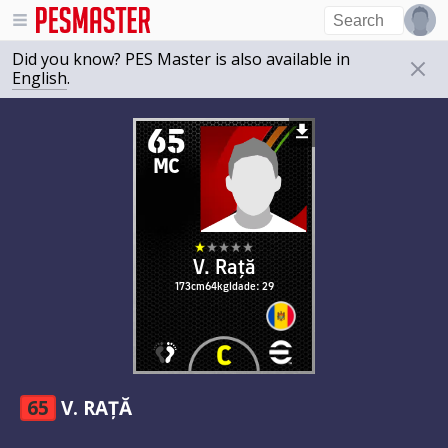
Did you know? PES Master is also available in
English
.
65
MC
V. Rață
173cm
64kg
Idade: 29
65
V. RAȚĂ