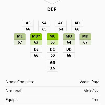
DEF
AE
SA
AC
AD
66
65
64
66
ME
MDf
MC
MO
MD
67
63
65
64
67
DE
DC
DD
66
60
66
GR
39
Nome Completo
Vadim Rață
Nacional.
Moldávia
Equipa
Free