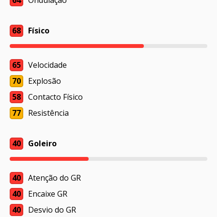
64
Ondulação
68
Físico
65
Velocidade
70
Explosão
58
Contacto Físico
77
Resistência
40
Goleiro
40
Atenção do GR
40
Encaixe GR
40
Desvio do GR