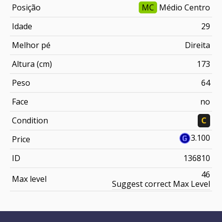
Posição
MC
Médio Centro
Idade
29
Melhor pé
Direita
Altura (cm)
173
Peso
64
Face
no
Condition
C
3.100
Price
ID
136810
46
Max level
Suggest correct Max Level