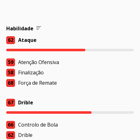
Habilidade
62
Ataque
59
Atenção Ofensiva
58
Finalização
68
Força de Remate
67
Drible
66
Controlo de Bola
62
Drible