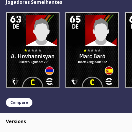
Jogadores Semelhantes
63
65
DE
DE
A. Hovhannisyan
Marc Baró
184cm
77kg
Idade: 29
184cm
72kg
Idade: 22
Compare
Versions