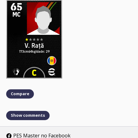
65
MC
V. Rață
173cm
64kg
Idade: 29
Compare
Show comments
PES Master no Facebook