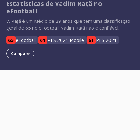
Estatísticas de Vadim Rață no
eFootball
V. Rață é um Médio de 29 anos que tem uma classificação
geral de 65 no eFootball. Vadim Rață não é confiável.
65
eFootball
61
PES 2021 Mobile
61
PES 2021
Compare