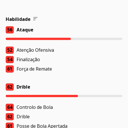
Habilidade
56
Ataque
52
Atenção Ofensiva
54
Finalização
61
Força de Remate
62
Drible
64
Controlo de Bola
62
Drible
61
Posse de Bola Apertada