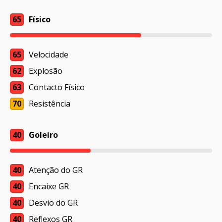
65
Físico
65
Velocidade
62
Explosão
63
Contacto Físico
70
Resistência
40
Goleiro
40
Atenção do GR
40
Encaixe GR
40
Desvio do GR
40
Reflexos GR