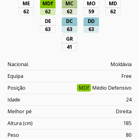
ME
MDf
MC
MO
MD
62
62
62
59
62
DE
DC
DD
63
63
63
GR
41
Nacional.
Moldávia
Equipa
Free
Posição
MDf
Médio Defensivo
Idade
24
Melhor pé
Direita
Altura (cm)
185
Peso
80