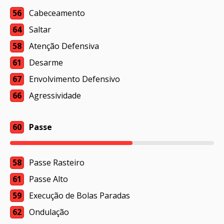
56
Cabeceamento
64
Saltar
58
Atenção Defensiva
61
Desarme
67
Envolvimento Defensivo
66
Agressividade
60
Passe
58
Passe Rasteiro
61
Passe Alto
59
Execução de Bolas Paradas
62
Ondulação