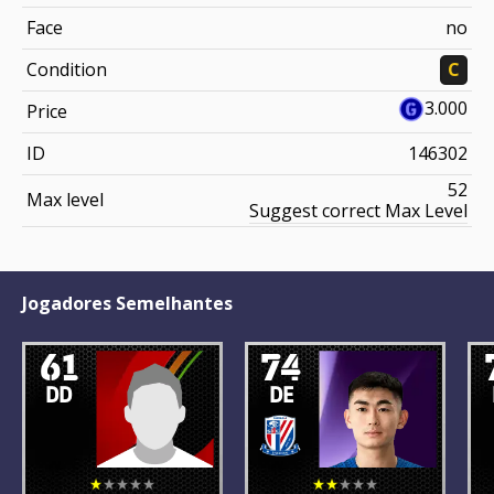
Face
no
Condition
C
3.000
Price
ID
146302
52
Max level
Suggest correct Max Level
Jogadores Semelhantes
61
74
DD
DE