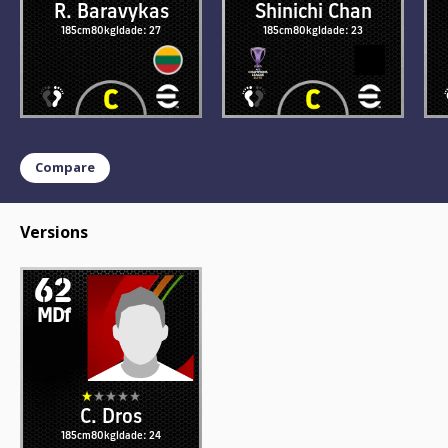
R. Baravykas
Shinichi Chan
185cm
80kg
Idade: 27
185cm
80kg
Idade: 23
Compare
Versions
62
MDf
C. Dros
185cm
80kg
Idade: 24