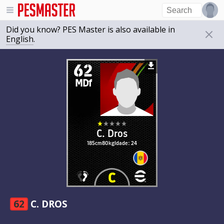
Did you know? PES Master is also available in
English
.
62
MDf
C. Dros
185cm
80kg
Idade: 24
62
C. DROS